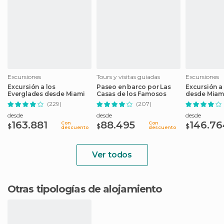
Excursiones
Tours y visitas guiadas
Excursiones
Excursión a los
Paseo en barco por Las
Excursión a
Everglades desde Miami
Casas de los Famosos
desde Miam
(229)
(207)
desde
desde
desde
163.881
88.495
146.76
Con
Con
$
$
$
descuento
descuento
Ver todos
Otras tipologías de alojamiento