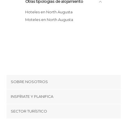
Otras tipologías de alojamiento
Hoteles en North Augusta
Moteles en North Augusta
SOBRE NOSOTROS
Cookies
INSPÍRATE Y PLANIFICA
Política de privacidad
minube Tips
SECTOR TURÍSTICO
Términos y condiciones
minube Android app
Regístrate como proveedor
Quiénes somos