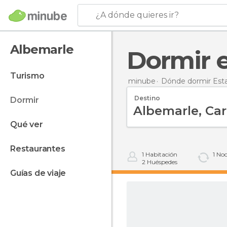
¿A dónde quieres ir?
Albemarle
Dormir
turismo
minube
Dónde dormir Est
Destino
dormir
qué ver
restaurantes
1
Habitación
1
Noc
2
Huéspedes
guías de viaje