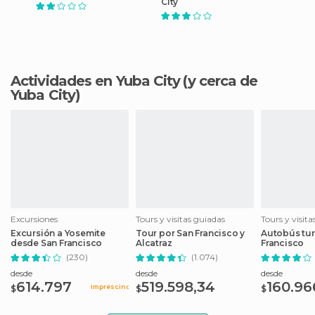
City
Actividades en Yuba City
(y cerca de
Yuba City)
Excursiones
Tours y visitas guiadas
Tours y visit
Excursión a Yosemite
Tour por San Francisco y
Autobús tur
desde San Francisco
Alcatraz
Francisco
(230)
(1.074)
desde
desde
desde
614.797
519.598,34
160.96
Imprescindible
$
$
$