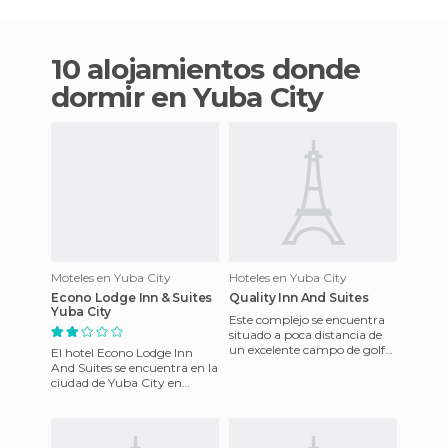
10 alojamientos donde
dormir en Yuba City
Moteles en Yuba City
Hoteles en Yuba City
Econo Lodge Inn & Suites
Quality Inn And Suites
Yuba City
Este complejo se encuentra
situado a poca distancia de
un excelente campo de golf
El hotel Econo Lodge Inn
con 9 hoyos, y muy
And Suites se encuentra en la
reconocido dentro de la zona.
ciudad de Yuba City en
California. Este amravilloso
establecimiento cuenta