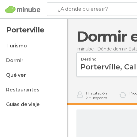
¿A dónde quieres ir?
Porterville
Dormir 
turismo
minube
Dónde dormir Est
Destino
dormir
qué ver
restaurantes
1
Habitación
1
Noc
2
Huéspedes
guías de viaje