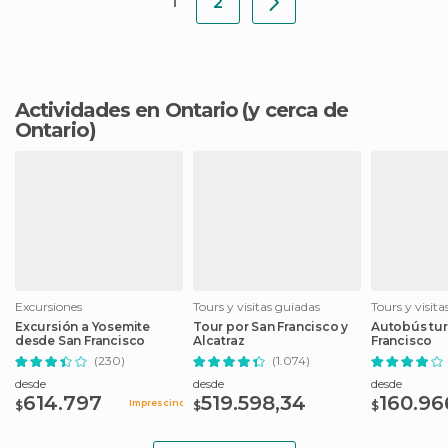
1
2
Actividades en Ontario
(y cerca de
Ontario)
Excursiones
Tours y visitas guiadas
Tours y visit
Excursión a Yosemite
Tour por San Francisco y
Autobús tur
desde San Francisco
Alcatraz
Francisco
(230)
(1.074)
desde
desde
desde
614.797
519.598,34
160.96
Imprescindible
$
$
$