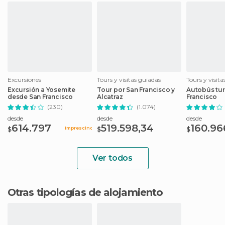
Excursiones
Tours y visitas guiadas
Tours y visit
Excursión a Yosemite
Tour por San Francisco y
Autobús tur
desde San Francisco
Alcatraz
Francisco
(230)
(1.074)
desde
desde
desde
614.797
519.598,34
160.96
Imprescindible
$
$
$
Ver todos
Otras tipologías de alojamiento