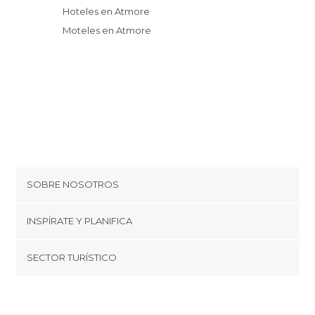
Hoteles en Atmore
Moteles en Atmore
SOBRE NOSOTROS
Cookies
INSPÍRATE Y PLANIFICA
Política de privacidad
minube Tips
SECTOR TURÍSTICO
Términos y condiciones
minube Android app
Regístrate como proveedor
Quiénes somos
Promociona tu destino