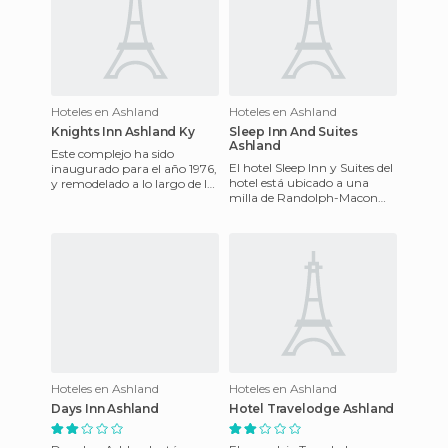
Hoteles en Ashland
Hoteles en Ashland
Knights Inn Ashland Ky
Sleep Inn And Suites
Ashland
Este complejo ha sido
El hotel Sleep Inn y Suites del
inaugurado para el año 1976,
hotel está ubicado a una
y remodelado a lo largo de los
milla de Randolph-Macon
años, con todo el confort de
College, Ashland Este hotel es
hoy en día. Cuenta
fundamental para l
Hoteles en Ashland
Hoteles en Ashland
Days Inn Ashland
Hotel Travelodge Ashland