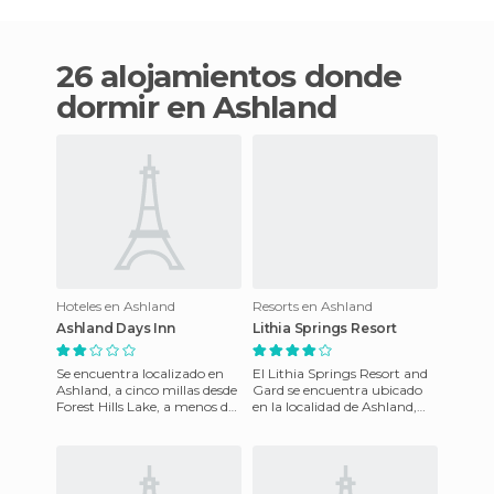
26 alojamientos donde
dormir en Ashland
Hoteles en Ashland
Resorts en Ashland
Ashland Days Inn
Lithia Springs Resort
Se encuentra localizado en
El Lithia Springs Resort and
Ashland, a cinco millas desde
Gard se encuentra ubicado
Forest Hills Lake, a menos de
en la localidad de Ashland,
siete millas desde MEadow
dentro del estado de
Farm Museum.
Alabama, donde podremos
re