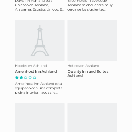
Days Inn Ashland está
El complejo Travelodge
ubicado en Ashland,
Ashland se encuentra muy
Alabama, Estados Unidos. En
cerca de los siguientes
la zona los huespedes pueden
atractivos de la ciudad: el
disfrutar de varios restaurant
Parque de Atracciones Kings
Do
Hoteles en Ashland
Hoteles en Ashland
Amerihost Inn Ashland
Quality Inn and Suites
Ashland
Amerihost Inn Ashland está
equipado con una completa
picina interior, jacuzzi y
Sauna. Sala de reuniones y
servicio de prensa en