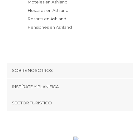
Moteles en Ashland
Hostales en Ashland
Resorts en Ashland
Pensiones en Ashland
SOBRE NOSOTROS
Cookies
INSPÍRATE Y PLANIFICA
Política de privacidad
minube Tips
SECTOR TURÍSTICO
Términos y condiciones
minube Android app
Regístrate como proveedor
Quiénes somos
Promociona tu destino
Contacto