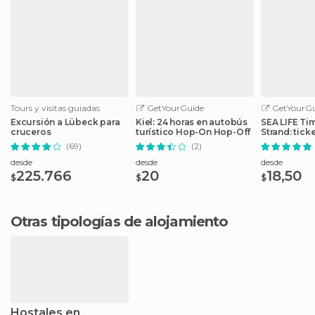
Tours y visitas guiadas
GetYourGuide
GetYourGu
Excursión a Lübeck para
Kiel: 24 horas en autobús
SEA LIFE Ti
cruceros
turístico Hop-On Hop-Off
Strand: tick
(69)
(2)
desde
desde
desde
225.766
20
18,50
$
$
$
Otras tipologías de alojamiento
Hostales en