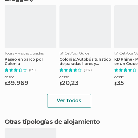
Tours y visitas guiadas
GetYourGuide
GetYourGu
Paseo en barco por
Colonia: Autobús turístico
KD Rhine - P
Colonia
de paradas libres y
en un Crucer
crucero
Rin
(69)
(167)
desde
desde
desde
39.969
20,23
35
$
$
$
Ver todos
Otras tipologías de alojamiento