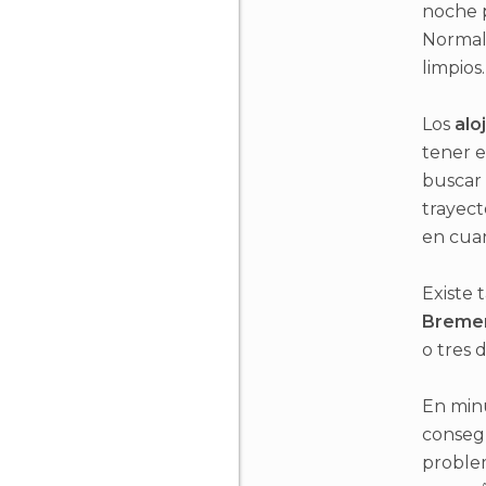
noche p
Normalm
limpios.
Los
alo
tener e
buscar 
trayect
en cuan
Existe 
Breme
o tres 
En min
consegu
problem