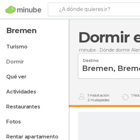
¿A dónde quieres ir?
Bremen
Dormir
turismo
minube
Dónde dormir Ale
Destino
dormir
qué ver
actividades
1
Habitación
1
Noc
2
Huéspedes
restaurantes
fotos
rentar apartamento