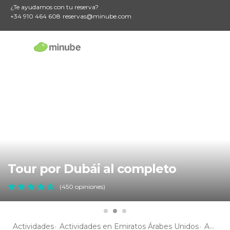
¿Te ayudamos con tu reserva?
+34 910 464 608
reservas@minube.com
Tour por Dubái al completo
(450 opiniones)
Actividades
Actividades en Emiratos Árabes Unidos
Actividades en Dubai