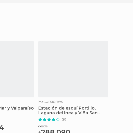
Excursiones
Mar y Valparaíso
Estación de esquí Portillo,
Laguna del Inca y Viña San
Esteban
(9)
64
desde
288.090