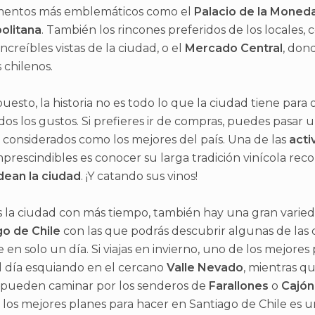
ntos más emblemáticos como el
Palacio de la Moned
olitana
. También los rincones preferidos de los locales,
increíbles vistas de la ciudad, o el
Mercado Central
, don
 chilenos.
uesto, la historia no es todo lo que la ciudad tiene para 
dos los gustos. Si prefieres ir de compras, puedes pasar 
, considerados como los mejores del país. Una de las
acti
prescindibles es conocer su larga tradición vinícola re
dean la ciudad
. ¡Y catando sus vinos!
tas la ciudad con más tiempo, también hay una gran vari
go de Chile
con las que podrás descubrir algunas de las 
e en solo un día. Si viajas en invierno, uno de los mejores
l día esquiando en el cercano
Valle Nevado
, mientras qu
 pueden caminar por los senderos de
Farallones
o
Cajón
 los mejores planes para hacer en Santiago de Chile es 