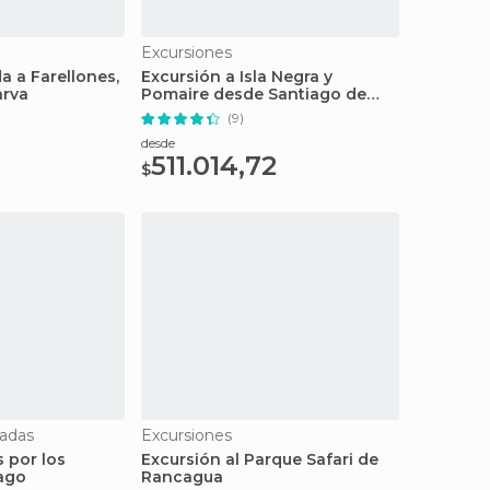
Excursiones
a a Farellones,
Excursión a Isla Negra y
arva
Pomaire desde Santiago de
Chile
(9)
desde
511.014,72
$
iadas
Excursiones
 por los
Excursión al Parque Safari de
iago
Rancagua