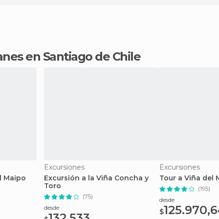
lanes en Santiago de Chile
Excursiones
Excursiones
l Maipo
Excursión a la Viña Concha y
Tour a Viña del 
Toro
(195)
(75)
desde
125.970,
desde
$
132.533