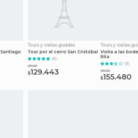
Tours y visitas guiadas
Tours y visitas gu
 Santiago
Tour por el cerro San Cristóbal
Visita a las bod
Rita
(3)
(3)
desde
129.443
desde
$
155.480
$