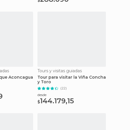
$
iadas
Tours y visitas guiadas
arque Aconcagua
Tour para visitar la Viña Concha
y Toro
(22)
9
desde
144.179,15
$