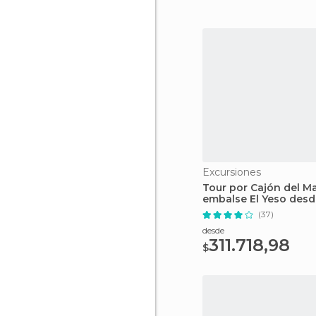
Excursiones
Tour por Cajón del M
embalse El Yeso desd
Santiago de Chile
(37)
desde
311.718,98
$