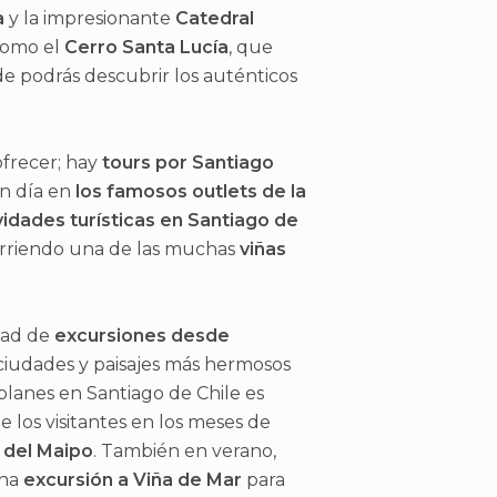
a
y la impresionante
Catedral
 como el
Cerro Santa Lucía
, que
de podrás descubrir los auténticos
ofrecer; hay
tours por Santiago
un día en
los famosos outlets de la
vidades turísticas en Santiago de
corriendo una de las muchas
viñas
edad de
excursiones desde
ciudades y paisajes más hermosos
 planes en Santiago de Chile es
e los visitantes en los meses de
 del Maipo
. También en verano,
una
excursión a Viña de Mar
para