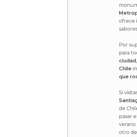
monume
Metrop
ofrece 
sabores
Por sup
para to
ciudad
Chile
im
que ro
Si visi
Santia
de Chil
pasar e
verano
otro de