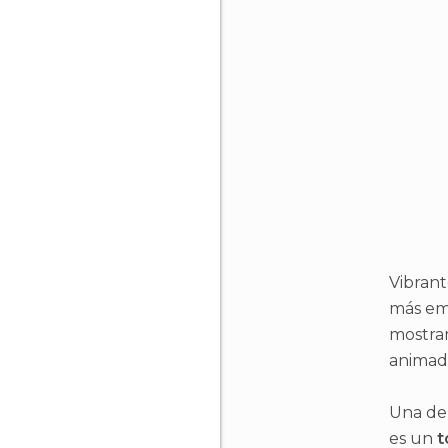
Vibrant
más emb
mostram
animada
Una de
es un
t