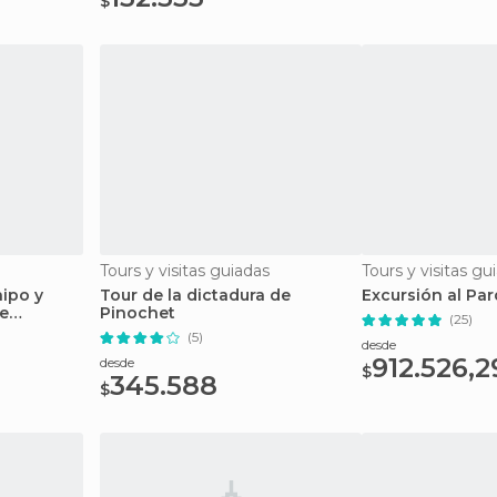
$
Tours y visitas guiadas
Tours y visitas gu
aipo y
Tour de la dictadura de
Excursión al P
e
Pinochet
(25)
(5)
desde
912.526,2
desde
$
345.588
$