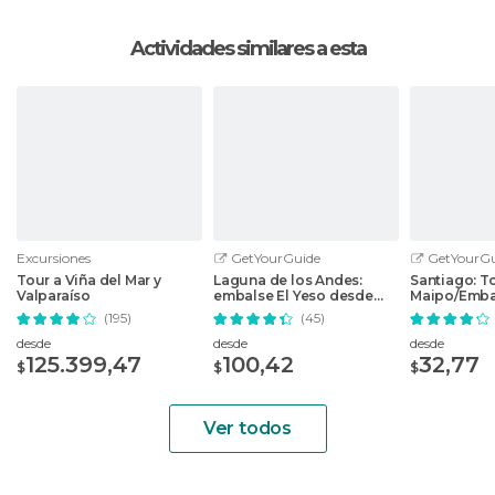
Actividades similares a esta
Excursiones
GetYourGuide
GetYourGu
Tour a Viña del Mar y
Laguna de los Andes:
Santiago: T
Valparaíso
embalse El Yeso desde
Maipo/Emba
Santiago
con Picnic
(195)
(45)
desde
desde
desde
125.399,47
100,42
32,77
$
$
$
Ver todos