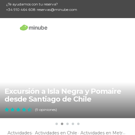
¿Te ayudamos con tu reserva?
+34 910 464 608
reservas@minube.com
Excursión a Isla Negra y Pomaire
desde Santiago de Chile
(9 opiniones)
Actividades
Actividades en Chile
Actividades en Metropolitana