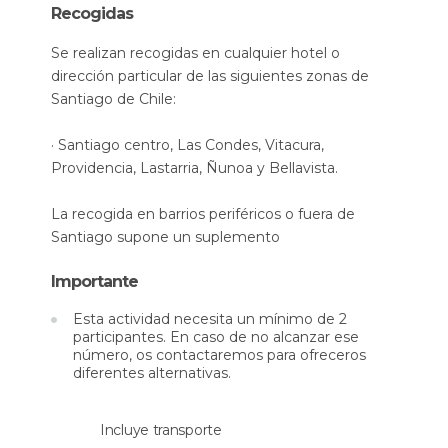
Recogidas
forman un paisaje tan maravilloso que no cuesta
entender la predilección de Neruda por este
Se realizan recogidas en cualquier hotel o
lugar.
dirección particular de las siguientes zonas de
Santiago de Chile:
Abandonaremos Isla Negra y pondremos rumbo
al pequeño pueblo de
Pomaire
, un pueblecito
· Santiago centro, Las Condes, Vitacura,
muy conocido por la tremenda destreza de sus
Providencia, Lastarria, Ñunoa y Bellavista.
alfareros. En cada rincón del pueblo podrás
disfrutar de los trabajos de
orfebrería en greda
,
La recogida en barrios periféricos o fuera de
una especie de arcilla de color rojizo que
Santiago supone un suplemento
proporciona un pulido y un brillo muy especial a
los productos. Recorriendo la avenida principal te
Importante
encontrarás con innumerables comercios en los
que encontrarás todo tipo de
artículos típicos
Esta actividad necesita un mínimo de 2
participantes. En caso de no alcanzar ese
de la artesanía del pueblo
. Sin duda aquí podrás
número, os contactaremos para ofreceros
comprar un recuerdo a la altura de la experiencia
diferentes alternativas.
vivida. Tendrás tiempo para comer por vuestra
cuenta en alguno de los restaurantes del pueblo
Incluye transporte
y degustra la gastronomía local.