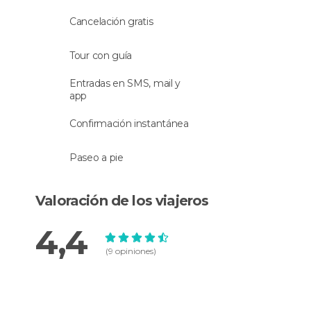
Cancelación gratis
para finalizar el tour visitaremos la
Viña
Undurraga
, una bodega con mucha historia.
Estos pioneros de la vitivinicultura chilena llevan
Tour con guía
dedicando su vida a la producción de vino desde
Entradas en SMS, mail y
hace más de 130 años. Una vez conocido este
app
pintoresco lugar continuarás el camino de vuelta
hacia Santiago, donde te llevarán de nuevo a tu
Confirmación instantánea
hotel.
Paseo a pie
Valoración de los viajeros
4,4
(9 opiniones)