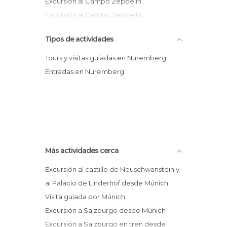
Excursión al Campo Zeppelín
Excursión al Campo Zeppelín
Tour privado por Núremberg con guía en
Tipos de actividades
español
Tour por los puentes del río Pegnitz
Tours y visitas guiadas en Nuremberg
Entrada a PLAYMOBIL® FunPark
Entradas en Nuremberg
Excursión privada desde Núremberg
Más actividades cerca
Excursión al castillo de Neuschwanstein y
al Palacio de Linderhof desde Múnich
Visita guiada por Múnich
Excursión a Salzburgo desde Múnich
Excursión a Salzburgo en tren desde