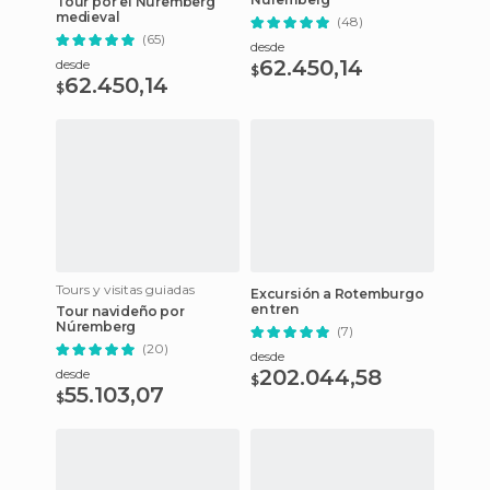
Tour por el Núremberg
medieval
(48)
(65)
desde
62.450,14
desde
$
62.450,14
$
Tours y visitas guiadas
Excursión a Rotemburgo
en tren
Tour navideño por
Núremberg
(7)
(20)
desde
202.044,58
desde
$
55.103,07
$