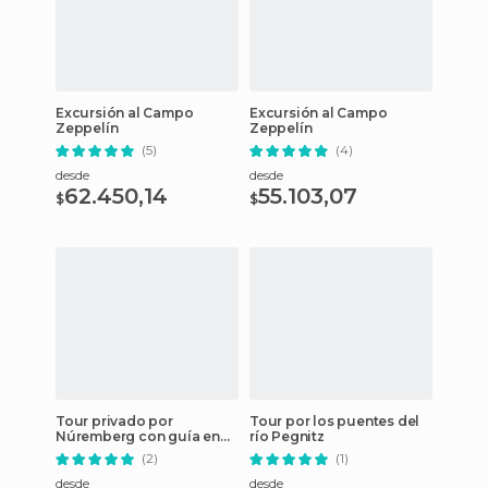
Excursión al Campo
Excursión al Campo
Zeppelín
Zeppelín
(5)
(4)
desde
desde
62.450,14
55.103,07
$
$
Tour privado por
Tour por los puentes del
Núremberg con guía en
río Pegnitz
español
(2)
(1)
desde
desde