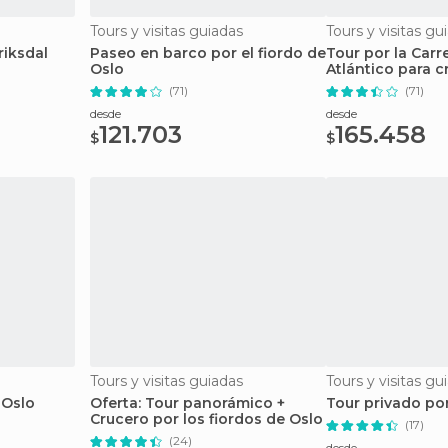
Tours y visitas guiadas
Tours y visitas gu
riksdal
Paseo en barco por el fiordo de
Tour por la Carr
Oslo
Atlántico para c
(71)
(71)
desde
desde
121.703
165.458
$
$
Tours y visitas guiadas
Tours y visitas gu
 Oslo
Oferta: Tour panorámico +
Tour privado po
Crucero por los fiordos de Oslo
(17)
(24)
desde