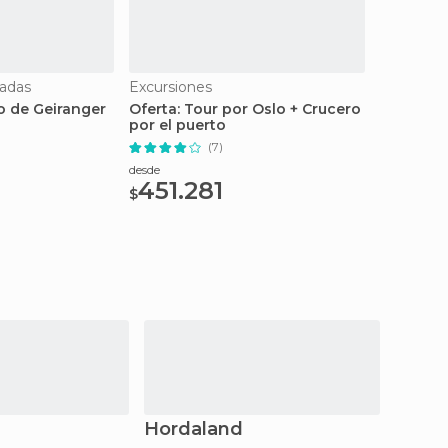
iadas
Excursiones
o de Geiranger
Oferta: Tour por Oslo + Crucero
por el puerto
(7)
desde
451.281
$
Hordaland
Møre