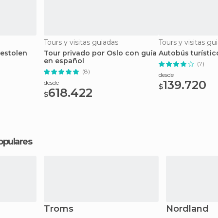
Tours y visitas guiadas
Tours y visitas gu
estolen
Tour privado por Oslo con guía
Autobús turístic
en español
(7)
(8)
desde
139.720
desde
$
618.422
$
opulares
Troms
Nordland