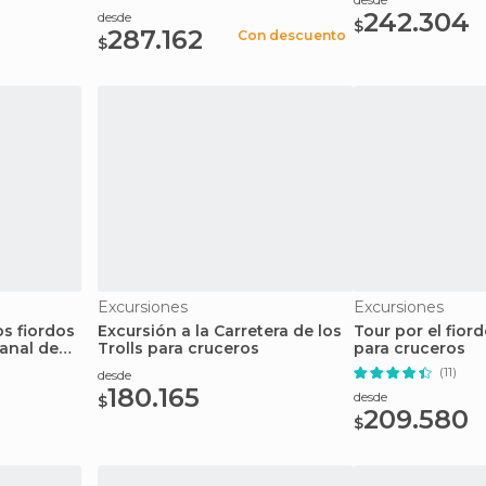
242.304
desde
$
287.162
Con descuento
$
Excursiones
Excursiones
s fiordos
Excursión a la Carretera de los
Tour por el fior
Canal de
Trolls para cruceros
para cruceros
(11)
desde
180.165
desde
$
209.580
$