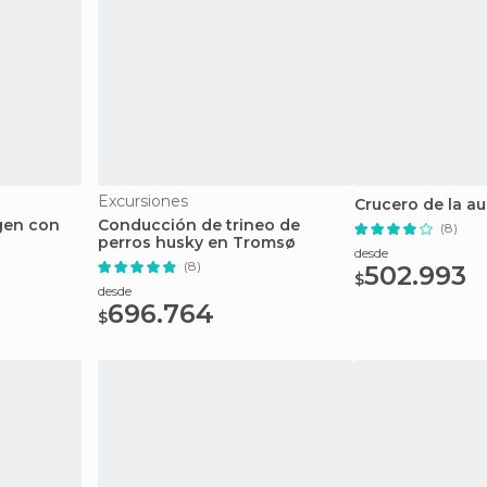
Excursiones
Crucero de la au
gen con
Conducción de trineo de
(8)
perros husky en Tromsø
desde
(8)
502.993
$
desde
696.764
$