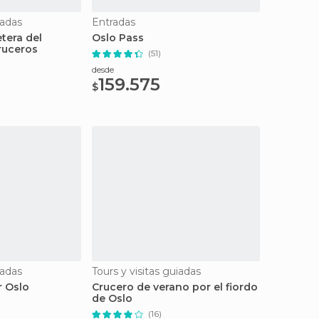
iadas
Entradas
etera del
Oslo Pass
ruceros
(51)
desde
159.575
$
iadas
Tours y visitas guiadas
r Oslo
Crucero de verano por el fiordo
de Oslo
(16)