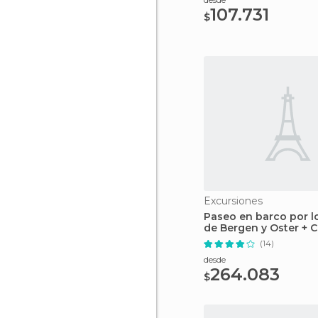
107.731
$
Excursiones
Paseo en barco por lo
de Bergen y Oster + 
Mostraumen
(14)
desde
264.083
$