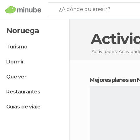
¿A dónde quieres ir?
Noruega
Activ
turismo
Actividades
Activida
dormir
qué ver
Mejores planes en
restaurantes
guías de viaje