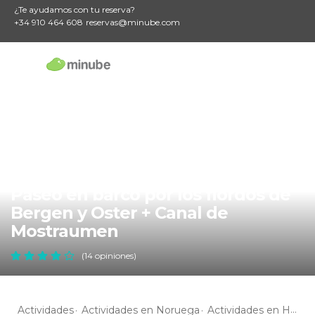
¿Te ayudamos con tu reserva?
+34 910 464 608
reservas@minube.com
Paseo en barco por los fiordos de
Bergen y Oster + Canal de
Mostraumen
(14 opiniones)
Actividades
Actividades en Noruega
Actividades en Hordaland