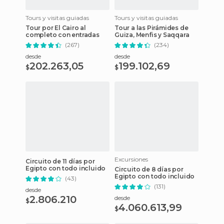
Tours y visitas guiadas
Tours y visitas guiadas
Tour por El Cairo al
Tour a las Pirámides de
completo con entradas
Guiza, Menfis y Saqqara
(267)
(234)
desde
desde
202.263,05
199.102,69
$
$
Excursiones
Circuito de 11 días por
Egipto con todo incluido
Circuito de 8 días por
Egipto con todo incluido
(43)
(131)
desde
2.806.210
desde
$
4.060.613,99
$