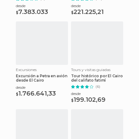
desde
desde
7.383.033
221.225,21
$
$
Excursiones
Tours y visitas guiadas
Excursión a Petra en avión
Tour histórico por El Cairo
desde El Cairo
del califato fatimí
(6)
desde
1.766.641,33
desde
$
199.102,69
$