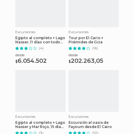
Excursiones
Excursiones
Egipto al completo + Lago
Tour por El Cario +
Nasser, 11 días con todo
Pirámides de Giza
incluido
(4)
(16)
desde
desde
6.054.502
202.263,05
$
$
Excursiones
Excursiones
Egipto al completo + Lago
Excursión al oasis de
Nasser y Mar Rojo, 15 días
Fayoum desde El Cairo
todo incluido
(3)
(10)