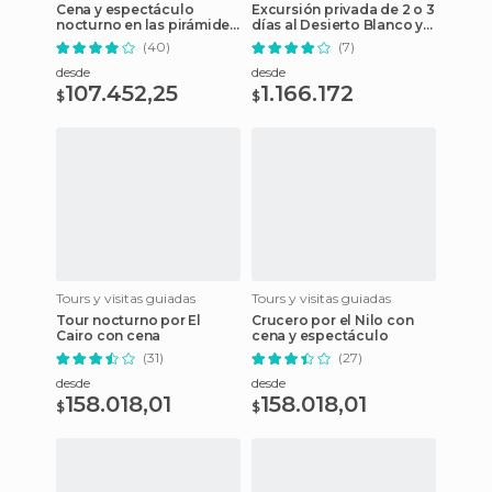
Cena y espectáculo
Excursión privada de 2 o 3
nocturno en las pirámides
días al Desierto Blanco y
de Guiza
oasis de Bahariya
(40)
(7)
desde
desde
107.452,25
1.166.172
$
$
Tours y visitas guiadas
Tours y visitas guiadas
Tour nocturno por El
Crucero por el Nilo con
Cairo con cena
cena y espectáculo
(31)
(27)
desde
desde
158.018,01
158.018,01
$
$
Con
Con
descuento
descuento