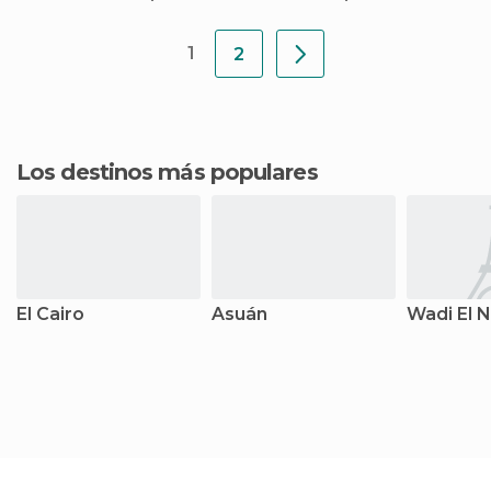
Con
descuento
1
2
Los destinos más populares
El Cairo
Asuán
Wadi El 