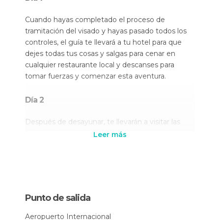
Cuando hayas completado el proceso de
tramitación del visado y hayas pasado todos los
controles, el guía te llevará a tu hotel para que
dejes todas tus cosas y salgas para cenar en
cualquier restaurante local y descanses para
tomar fuerzas y comenzar esta aventura.
Día 2
Después de desayunar, te llevarán a visitar las
emblemáticas
Pirámides de Giza
(no incluye
Leer más
entrada al interior). Tras conocer las tres pirámides
más famosas del mundo y la esfinge y descubrir
su milenaria historia, harás un descanso para
almorzar.
Punto de salida
Tendrás la tarde libre, que podrás aprovechar para
hacer una excursión (opcional) a la
Necrópolis de
Aeropuerto Internacional