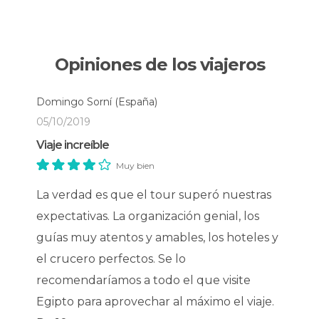
Egipto más grande del mundo.
Otros de los rincones que visitarás serán la
Opiniones de los viajeros
preciosa
Ciudadela de El Cairo
y la enorme
Mezquita de Muhammad Alí
, la
mezquita de
Alabastro
, para admirar sus espectaculares
Domingo Sorní
(España)
cúpulas.
05/10/2019
Viaje increíble
Al caer la noche podrás disfrutar de una
cena
buffet con espectáculo mientras paseas en
Muy bien
barco por el río Nilo
(opcional). Si no te apetece,
puedes disfrutar de la ciudad a tu aire hasta la
La verdad es que el tour superó nuestras
hora de regresar al hotel para reponer fuerzas y
expectativas. La organización genial, los
encarar el cuarto día de viaje.
guías muy atentos y amables, los hoteles y
el crucero perfectos. Se lo
Día 4
recomendaríamos a todo el que visite
Tras desayunar en el hotel, el vuelo que te llevará
Egipto para aprovechar al máximo el viaje.
a
Asuán
. A tu llegada, comenzarás la excursión