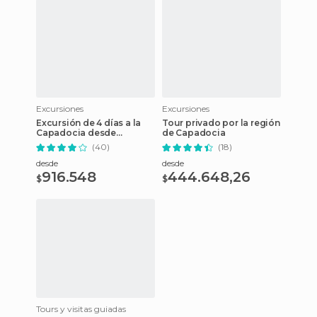
Con
descuento
Excursiones
Excursiones
Excursión de 4 días a la
Tour privado por la región
Capadocia desde
de Capadocia
Estambul
(40)
(18)
desde
desde
916.548
444.648,26
$
$
Tours y visitas guiadas