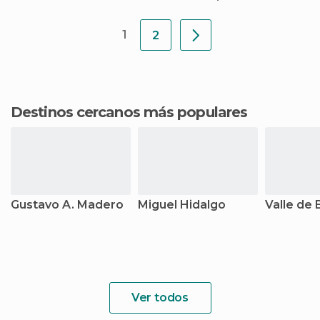
1
2
Destinos cercanos más populares
Gustavo A. Madero
Miguel Hidalgo
Valle de 
Ver todos