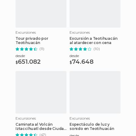
Excursiones
Excursiones
Tour privado por
Excursión a Teotihuacán
Teotihuacán
al atardecer con cena
(11)
(10)
desde
desde
651.082
74.648
$
$
Excursiones
Excursiones
Caminata al Volcán
Espectáculo de luz y
Iztaccíhuatl desde Ciudad
sonido en Teotihuacán
de México
(47)
desde