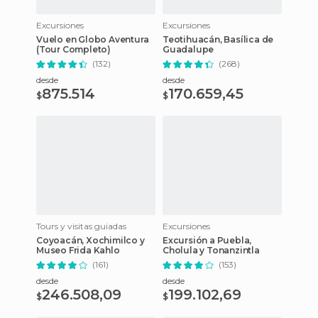
Excursiones
Excursiones
Vuelo en Globo Aventura
Teotihuacán, Basílica de
(Tour Completo)
Guadalupe
(132)
(268)
desde
desde
875.514
170.659,45
$
$
Tours y visitas guiadas
Excursiones
Coyoacán, Xochimilco y
Excursión a Puebla,
Museo Frida Kahlo
Cholula y Tonanzintla
(161)
(153)
desde
desde
246.508,09
199.102,69
$
$