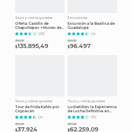
Tours y visitas guiadas
Excursiones
Oferta: Castillo de
Excursión a la Basílica de
Chapultepec + Museo de
Guadalupe
Antropología
(23)
(4)
desde
desde
135.895,49
96.497
$
$
Tours y visitas guiadas
Tours y visitas guiadas
Tour de Frida Kahlo por
Luchatitlán: la Experiencia
Coyoacán
de Lucha Definitiva en
Cancún
(4)
(19)
desde
desde
37.924
62.259,09
$
$