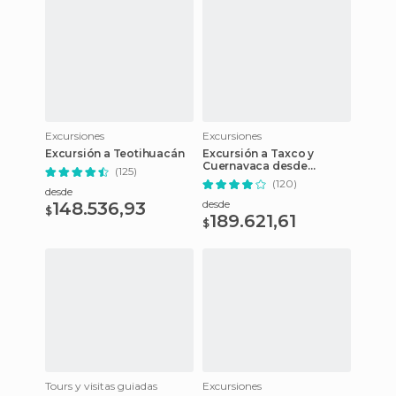
Excursiones
Excursiones
Excursión a Teotihuacán
Excursión a Taxco y
Cuernavaca desde
(125)
Ciudad de México
(120)
desde
desde
148.536,93
$
189.621,61
$
Tours y visitas guiadas
Excursiones