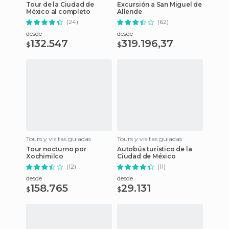
Tour de la Ciudad de
Excursión a San Miguel de
México al completo
Allende
(24)
(62)
desde
desde
132.547
319.196,37
$
$
Tours y visitas guiadas
Tours y visitas guiadas
Tour nocturno por
Autobús turístico de la
Xochimilco
Ciudad de México
(12)
(11)
desde
desde
158.765
29.131
$
$