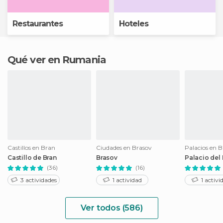
Restaurantes
Hoteles
Qué ver en Rumania
Castillos en Bran
Ciudades en Brasov
Palacios en B
Castillo de Bran
Brasov
Palacio del
(36)
(16)
3 actividades
1 actividad
1 activi
Ver todos (586)