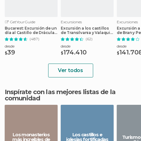
GetYourGuide
Excursiones
Excursiones
Bucarest: Excursión de un
Excursión a los castillos
Excursión a 
día al Castillo de Drácula,
de Transilvania y Valaquia
de Bran y P
el Castillo de Peles y
desde Brasov
Bucarest
(487)
(62)
Brașov
desde
desde
desde
39
174.410
141.70
$
$
$
Ver todos
Inspírate con las mejores listas de la
comunidad
Los monasterios
Los castillos e
Turismo 
más increíbles de
iglesias fortificadas