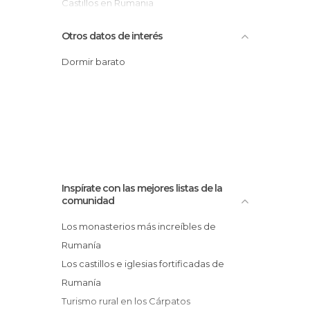
Castillos en Rumania
Catedrales en Rumania
Otros datos de interés
Cementerios en Rumania
Centros Comerciales en Rumania
Dormir barato
Ciudadelas en Rumania
Ciudades en Rumania
De interés cultural en Rumania
De interés turístico en Rumania
Estaciones de Tren en Rumania
Estadios en Rumania
Inspírate con las mejores listas de la
Estatuas en Rumania
comunidad
Fiestas en Rumania
Los monasterios más increíbles de
Iglesias en Rumania
Rumanía
Información Turística en Rumania
Los castillos e iglesias fortificadas de
Jardines en Rumania
Rumanía
Lagos en Rumania
Turismo rural en los Cárpatos
Mercadillos en Rumania