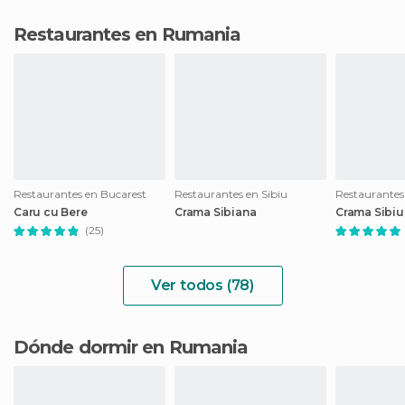
Restaurantes en Rumania
Restaurantes en Bucarest
Restaurantes en Sibiu
Restaurantes
Caru cu Bere
Crama Sibiana
Crama Sibiu
(25)
Ver todos (78)
Dónde dormir en Rumania