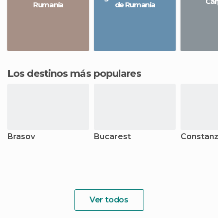
Cár
Rumanía
de Rumanía
Los destinos más populares
Brasov
Bucarest
Constan
Ver todos