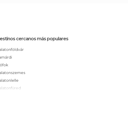
estinos cercanos más populares
Balatonföldvár
Zamárdi
Siófok
Balatonszemes
Balatonlelle
Balatonfüred
Balatonalmádi
Badacsonytomaj
Veszprém
Vonyarcvashegy
Gyenesdiás