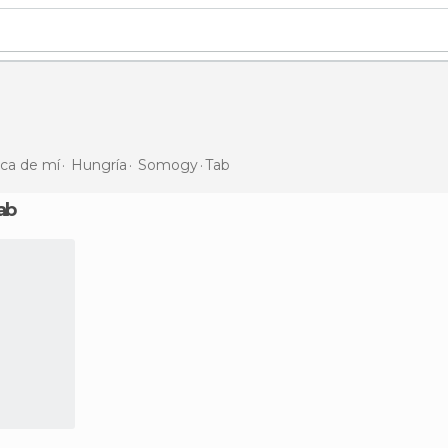
rca de mí
Hungría
Somogy
Tab
ab