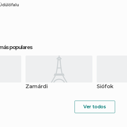
Üdülőfalu
 más populares
Zamárdi
Siófok
Ver todos