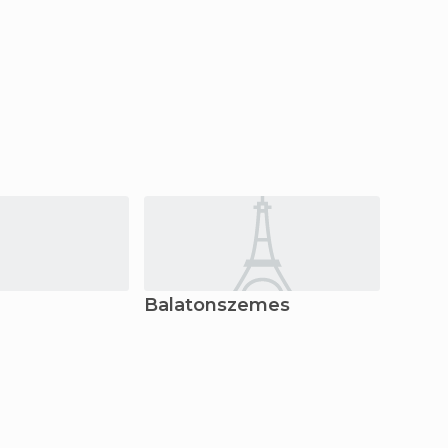
Balatonszemes
Balat