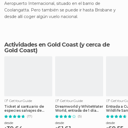
Aeropuerto Internacional, situado en el barrio de
Coolangatta. Pero también se puede ir hasta Brisbane y
desde allí coger algún vuelo nacional.
Actividades en Gold Coast
(y cerca de
Gold Coast)
GetYourGuide
GetYourGuide
GetYourGu
Ticket al santuario de
Dreamworld y WhiteWater
Entrada a C
especies salvajes de
World, entrada de 1 día
Wildlife San
Currumbin
Coomera
con un koal
(17)
(5)
desde
desde
desde