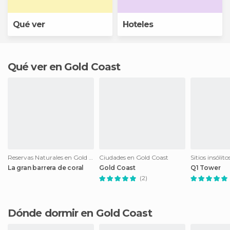
Qué ver
Hoteles
Qué ver en Gold Coast
Reservas Naturales en Gold Coast
Ciudades en Gold Coast
Sitios insólit
La gran barrera de coral
Gold Coast
Q1 Tower
(2)
Dónde dormir en Gold Coast