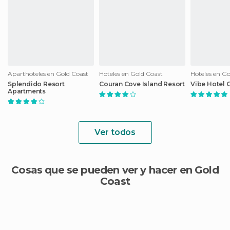
Aparthoteles en Gold Coast
Hoteles en Gold Coast
Hoteles en Go
Splendido Resort
Couran Cove Island Resort
Vibe Hotel 
Apartments
Ver todos
Cosas que se pueden ver y hacer en Gold
Coast