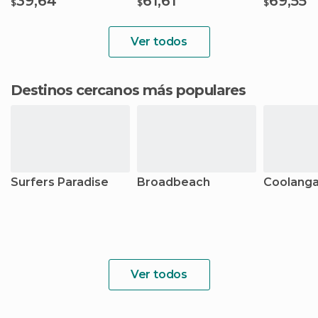
39,64
61,61
69,55
$
$
$
Ver todos
Destinos cercanos más populares
Surfers Paradise
Broadbeach
Coolanga
Ver todos