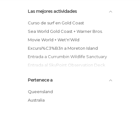
Las mejores actividades
Curso de surf en Gold Coast
Sea World Gold Coast + Warner Bros.
Movie World + Wet'n'Wild
Excursi%C3%B3n a Moreton Island
Entrada a Currumbin Wildlife Sanctuary
Entrada al SkyPoint Observation Deck
Tour en autobús anfibio por Gold Coast
Pertenece a
Excursión al Parque Nacional
Springbrook + Avistamiento de canguros
Queensland
Surf en Gold Coast + Faro de Fingal Head
Australia
Gold Coast Flexi Attractions Pass
Tour en moto de agua + Jet Boat