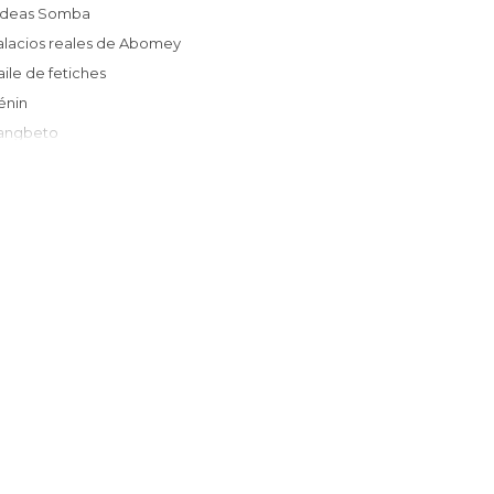
Aldeas Somba
Palacios reales de Abomey
Baile de fetiches
Bénin
Zangbeto
sla de Avlo
Porto Novo
Benin - Fetiche Dankoli
Ganvié
Abomey Calavi
Parque nacional de Pendjari