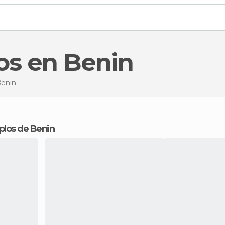
os en Benin
enin
mplos de Benin