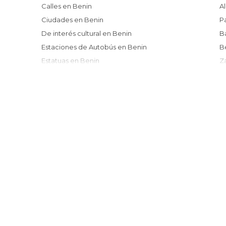
Calles en Benin
Ciudades en Benin
De interés cultural en Benin
Estaciones de Autobús en Benin
Estatuas en Benin
Iglesias en Benin
I
Islas en Benin
Lagos en Benin
Mercados en Benin
Mezquitas en Benin
Monumentos Históricos en Benin
Museos en Benin
Palacios en Benin
Playas en Benin
Plazas en Benin
Pueblos en Benin
Reservas Naturales en Benin