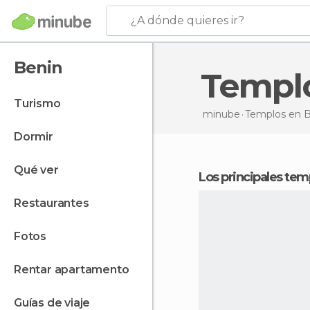
¿A dónde quieres ir?
Benin
Templ
turismo
minube
Templos
en B
dormir
qué ver
Los principales te
restaurantes
fotos
rentar apartamento
guías de viaje