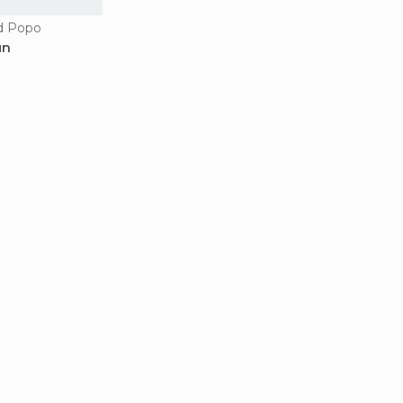
d Popo
un