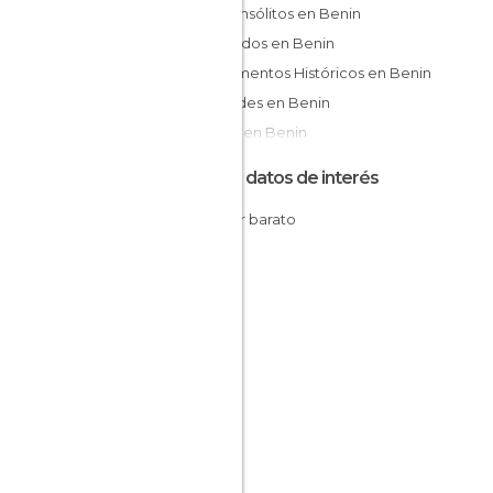
Sitios insólitos en Benin
Mercados en Benin
Monumentos Históricos en Benin
Ciudades en Benin
Playas en Benin
Otros datos de interés
Dormir barato