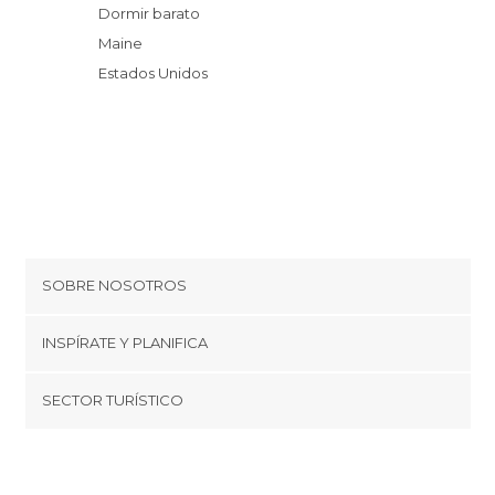
Dormir barato
Maine
Estados Unidos
SOBRE NOSOTROS
Cookies
INSPÍRATE Y PLANIFICA
Política de privacidad
minube Tips
SECTOR TURÍSTICO
Términos y condiciones
minube Android app
Regístrate como proveedor
Quiénes somos
Promociona tu destino