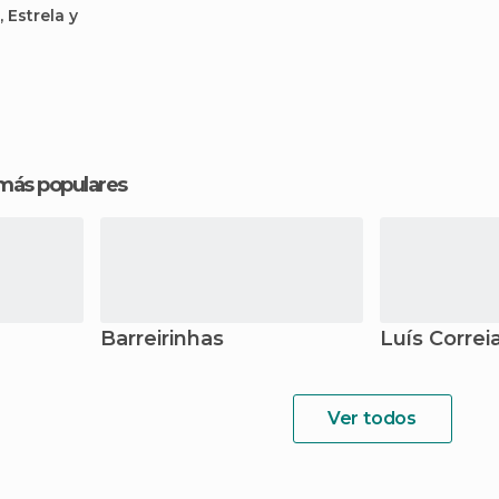
 Estrela y
 más populares
Barreirinhas
Luís Correi
Ver todos