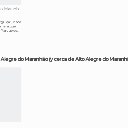
Playas en Alto Alegre do Maranhão
guiça”, o sea
rimera que
l Parque de
to Alegre do Maranhão
(y cerca de Alto Alegre do Maranh