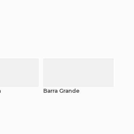
a
Barra Grande
Brag