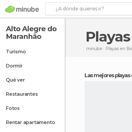
¿A dónde quieres ir?
Alto Alegre do
Playa
Maranhão
minube
Playas en
Bra
turismo
dormir
Las mejores playas
qué ver
restaurantes
fotos
rentar apartamento