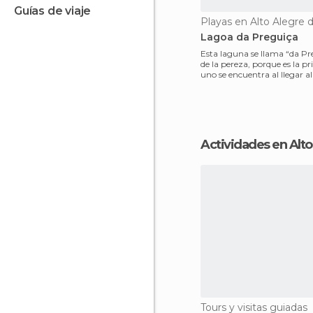
guías de viaje
Lagoa da Preguiça
Esta laguna se llama “da Pre
de la pereza, porque es la p
uno se encuentra al llegar a
las Lenço
Actividades en Al
Tours y visitas guiadas