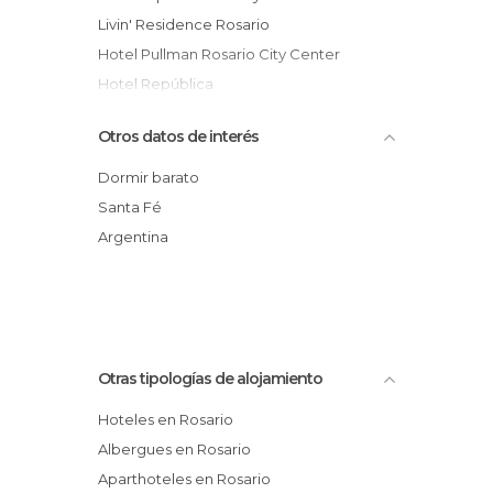
Livin' Residence Rosario
Hotel Pullman Rosario City Center
Hotel República
Hotel Casino Pullman City Center Rosario
Otros datos de interés
Majestic Hotel Rosario
Rosario Inn
Dormir barato
Ex Hotel Roma
Santa Fé
Hostel Cool Raul Hostel
Argentina
Hotel Riviera - Rosario
Otras tipologías de alojamiento
Hoteles en Rosario
Albergues en Rosario
Aparthoteles en Rosario