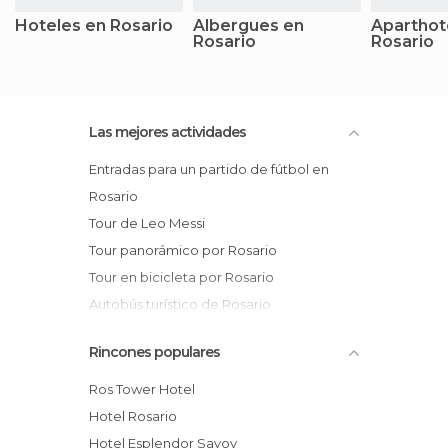
Hoteles en Rosario
Albergues en
Aparthot
Rosario
Rosario
Las mejores actividades
Entradas para un partido de fútbol en
Rosario
Tour de Leo Messi
Tour panorámico por Rosario
Tour en bicicleta por Rosario
Autobús turístico de Rosario
Excursión a una bodega de Victoria
Rincones populares
Paseo en lancha por el río Paraná
Tour privado por Rosario
Ros Tower Hotel
Pesca en el río Paraná
Hotel Rosario
Tour del Che Guevara
Hotel Esplendor Savoy