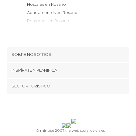
Hostales en Rosario
Apartamentos en Rosario
Pensiones en Rosario
SOBRE NOSOTROS
Cookies
INSPÍRATE Y PLANIFICA
Política de privacidad
minube Tips
SECTOR TURÍSTICO
Términos y condiciones
minube Android app
Regístrate como proveedor
Quiénes somos
Promociona tu destino
Contacto
© minube 2007-, la web social de viajes
Prensa