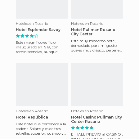
Hoteles en Rosario
Hoteles en Rosario
Hotel Esplendor Savoy
Hotel Pullman Rosario
City Center
Este muy moderno hotel,
Este magnífico edificio
demasiado para mi gusto
inaugurado en 1919, con
que es muy clásico, pertenece
reminiscencias, aunque
a la Cadena francesa Accor y
eclécticas, del neo
es de 5 estrellas. Tien
conservadorismo francés,
está ubicado
Hoteles en Rosario
Hoteles en Rosario
Hotel República
Hotel Casino Pullman City
Center Rosario
Este hotel que pertenece a la
cadena Solans y es de tres
estrellas superior, cuando yo
El HALL PREVIO al CASINO ,
lo conocí era un Apart Hotel,
del MEGACOMPLEJO CITY