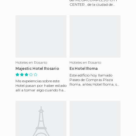
que mantiene
CENTER , de la ciudad de
ROSARIO, en la Pcia. de
Santa Fe, es amplísimo, lleno
de
Hoteles en Rosario
Hoteles en Rosario
Majestic Hotel Rosario
Ex Hotel Roma
Este edificio hoy llamado
Paseo de Compras Plaza
Mis expeiencias sobre este
Roma, antes Hotel Roma, se
Hotel pasan por haber estado
encuentra encuadrado
allí a tomar algo cuando han
dentro del estilo Art Noveau o
venido amigos y familiares
mo
de Buenos Aires a