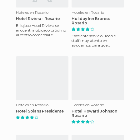
Hoteles en Rosario
Hoteles en Rosario
Hotel Riviera - Rosario
Holiday Inn Express
Rosario
El lujoso Hotel Riviera se
encuentra ubicado próximo
al centro comercial e
Excelente servicio. Todo el
histórico de la bonita ciudad
staff muy atento en
de Rosario. En las inmed
ayudarnos para que
podamos disfrutar de los
mejores rincones de Rosario.
Hoteles en Rosario
Hoteles en Rosario
Hotel Solans Presidente
Hotel Howard Johnson
Rosario