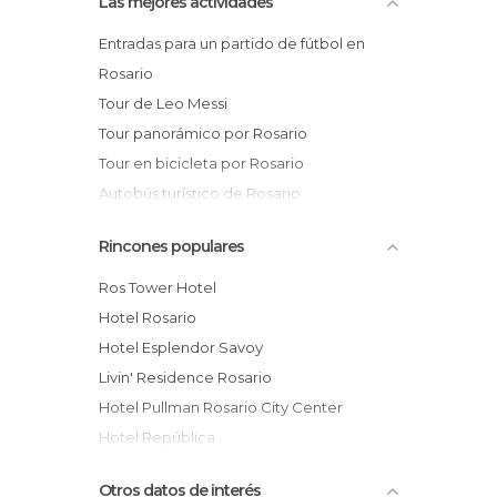
Las mejores actividades
Entradas para un partido de fútbol en
Rosario
Tour de Leo Messi
Tour panorámico por Rosario
Tour en bicicleta por Rosario
Autobús turístico de Rosario
Excursión a una bodega de Victoria
Rincones populares
Paseo en lancha por el río Paraná
Tour privado por Rosario
Ros Tower Hotel
Pesca en el río Paraná
Hotel Rosario
Tour del Che Guevara
Hotel Esplendor Savoy
Livin' Residence Rosario
Hotel Pullman Rosario City Center
Hotel República
Hotel Casino Pullman City Center Rosario
Otros datos de interés
Majestic Hotel Rosario