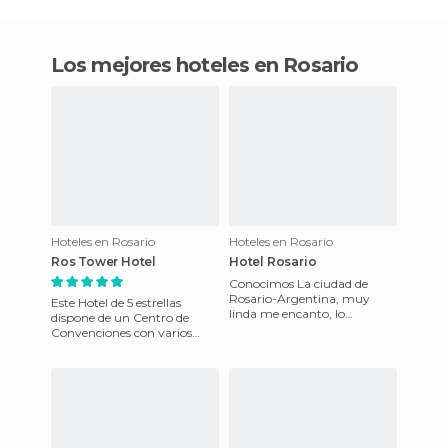
Los mejores hoteles en Rosario
Hoteles en Rosario
Hoteles en Rosario
Ros Tower Hotel
Hotel Rosario
Conocimos La ciudad de
Rosario-Argentina, muy
Este Hotel de 5 estrellas
linda me encanto, lo
dispone de un Centro de
primero, fuimos al
Convenciones con varios
Monumento Nacional a la
salones preparados para
Bandera a la vera de
eventos sociales,
convenciones