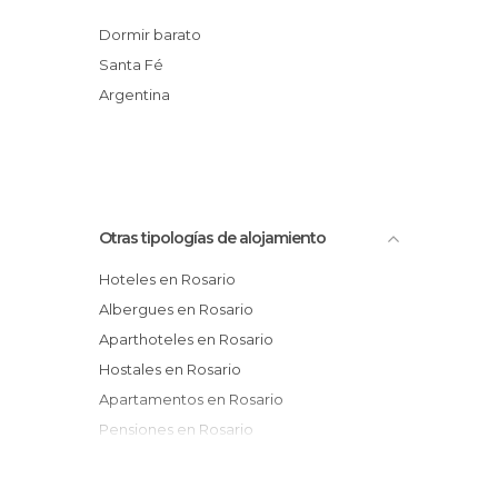
Rosario Inn
Dormir barato
Ex Hotel Roma
Santa Fé
Hostel Cool Raul Hostel
Argentina
Hotel Riviera - Rosario
Otras tipologías de alojamiento
Hoteles en Rosario
Albergues en Rosario
Aparthoteles en Rosario
Hostales en Rosario
Apartamentos en Rosario
Pensiones en Rosario