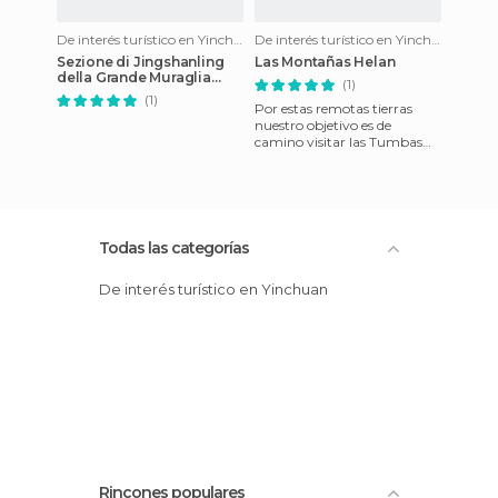
De interés turístico en Yinchuan
De interés turístico en Yinchuan
Sezione di Jingshanling
Las Montañas Helan
della Grande Muraglia
(1)
Cinese
(1)
Por estas remotas tierras
nuestro objetivo es de
camino visitar las Tumbas
Xia del Oeste , que fueron el
testimonio de la existenc
Todas las categorías
De interés turístico en Yinchuan
Rincones populares