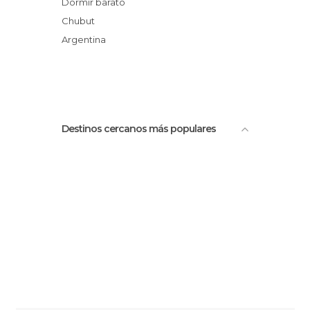
Dormir barato
Lago Colhué Huapi
Chubut
Estación Comodoro Rivadavia
Argentina
Destinos cercanos más populares