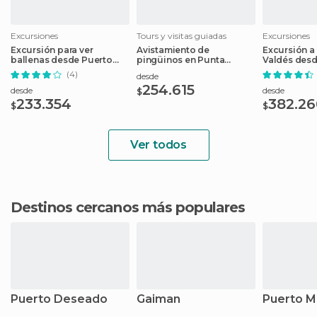
Excursiones
Tours y visitas guiadas
Excursiones
Excursión para ver
Avistamiento de
Excursión a
ballenas desde Puerto
pingüinos en Punta
Valdés desd
Madryn
Tombo
Madryn
(4)
desde
254.615
desde
desde
$
233.354
382.26
$
$
Ver todos
Destinos cercanos más populares
Puerto Deseado
Gaiman
Puerto M