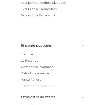
Tour por Comodoro Rivadavia
Excursión a Camarones
Excursión a Sarmiento
Rincones populares
El Corte
La Restinga
Comodoro Rivadavia
Bahía Bustamante
Punta Peligro
El museo del petroleo
Cerro Tob
Otros datos de interés
Amanecer junto al Mar
Cordillera de las Andes (Chubut)