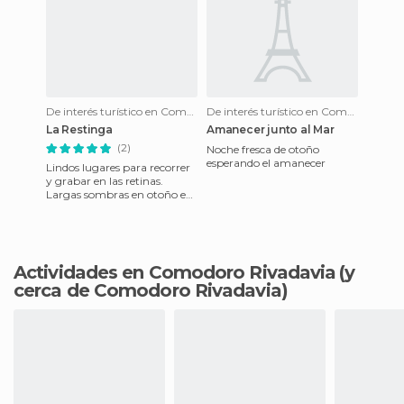
De interés turístico en Comodoro Rivadavia
De interés turístico en Comodoro Rivadavia
La Restinga
Amanecer junto al Mar
(2)
Noche fresca de otoño
esperando el amanecer
Lindos lugares para recorrer
y grabar en las retinas.
Largas sombras en otoño e
invierno, con el viento como
acompañante casi perm
Actividades en Comodoro Rivadavia
(y
cerca de Comodoro Rivadavia)