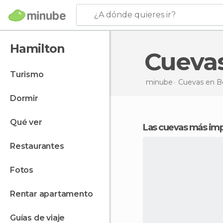
¿A dónde quieres ir?
Hamilton
Cueva
turismo
minube
Cuevas en
B
dormir
qué ver
Las cuevas más im
restaurantes
fotos
rentar apartamento
guías de viaje