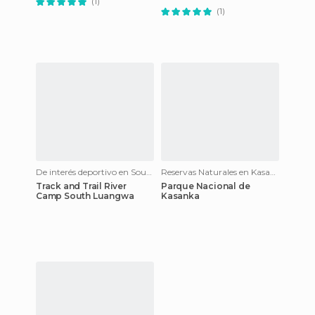
(1)
Luangwa
(1)
De interés deportivo en South Luangwa National Park
Reservas Naturales en Kasanka National Park
Track and Trail River
Parque Nacional de
Camp South Luangwa
Kasanka