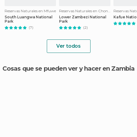
Reservas Naturales en Mfuwe
Reservas Naturales en Chongwe
South Luangwa National
Lower Zambezi National
Kafue Natio
Park
Park
(7)
(2)
Ver todos
Cosas que se pueden ver y hacer en Zambia