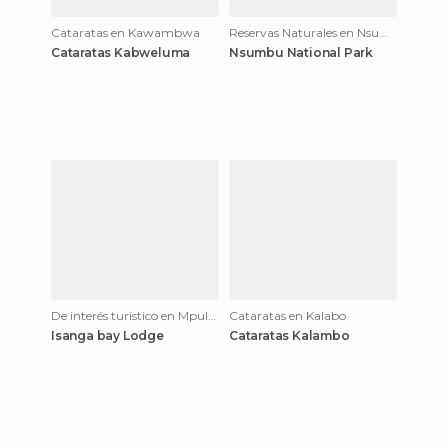
Cataratas en Kawambwa
Reservas Naturales en Nsumbu National Park
Cataratas Kabweluma
Nsumbu National Park
De interés turístico en Mpulungu
Cataratas en Kalabo
Isanga bay Lodge
Cataratas Kalambo