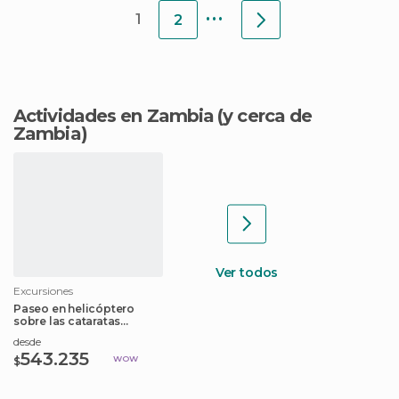
...
1
2
Actividades en Zambia
(y cerca de
Zambia)
Ver todos
Excursiones
Paseo en helicóptero
sobre las cataratas
Victoria
desde
543.235
WOW
$