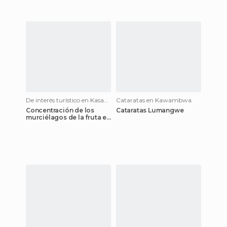
De interés turístico en Kasanka National Park
Cataratas en Kawambwa
Concentración de los
Cataratas Lumangwe
murciélagos de la fruta en
el Parque Nacional de
Kasanka