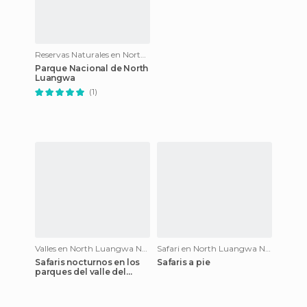
Reservas Naturales en North Luangwa National Park
Parque Nacional de North
Luangwa
(1)
Valles en North Luangwa National Park
Safari en North Luangwa National Park
Safaris nocturnos en los
Safaris a pie
parques del valle del
Luangwa