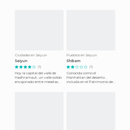
Ciudades en Seiyun
Pueblos en Seiyun
Seiyun
Shibam
(1)
(1)
Hoy la capital del valle de
Conocida como el
Hadhramaut, un valle solido
Manhattan del desierto ,
encajonado entre mesetas
incluida en el Patrimonio de
regado por ríos la mayor
la Humanidad en 1.984 por
parte del tiempo "wadis
su arquitectura vertical ¡
altos