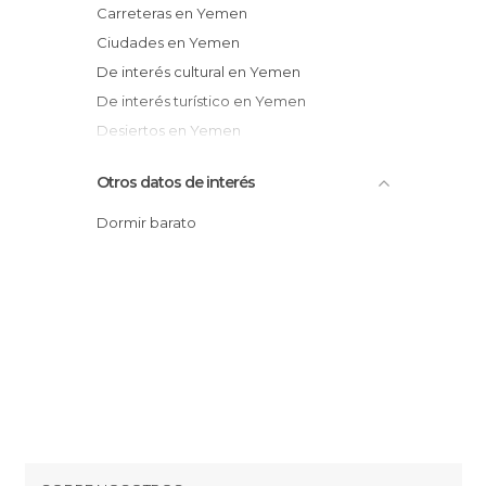
Carreteras en Yemen
Ciudades en Yemen
De interés cultural en Yemen
De interés turístico en Yemen
Desiertos en Yemen
Mercados en Yemen
Otros datos de interés
Monumentos Históricos en Yemen
Pueblos en Yemen
Dormir barato