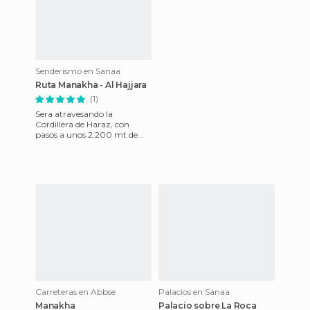
Senderismo en Sanaa
Ruta Manakha - Al Hajjara
(1)
Sera atravesando la
Cordillera de Haraz, con
pasos a unos 2.200 mt de
altitud, donde te encuentras
un horizonte de terrazas de
cul
Carreteras en Abbse
Palacios en Sanaa
Manakha
Palacio sobre La Roca