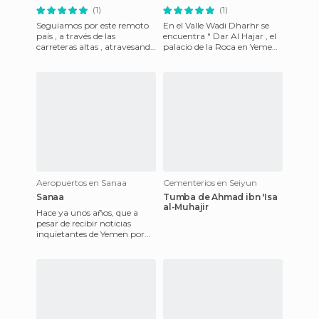
(1)
(1)
Seguiamos por este remoto
En el Valle Wadi Dharhr se
país , a través de las
encuentra " Dar Al Hajar , el
carreteras altas , atravesando
palacio de la Roca en Yemen ,
campos de cultivos de
se construyo en 1.786 por el
cereales y una rica miel , p
Iman " Manssur
Aeropuertos en Sanaa
Cementerios en Seiyun
Sanaa
Tumba de Ahmad ibn 'Isa
al-Muhajir
Hace ya unos años, que a
pesar de recibir noticias
inquietantes de Yemen por
los secuestros de los rebeldes,
al turismo que viajab