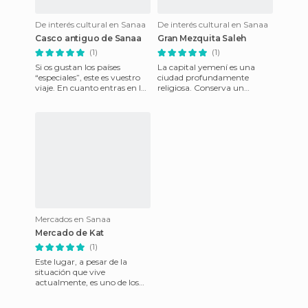
De interés cultural en Sanaa
De interés cultural en Sanaa
Casco antiguo de Sanaa
Gran Mezquita Saleh
(1)
(1)
Si os gustan los países
La capital yemení es una
“especiales”, este es vuestro
ciudad profundamente
viaje. En cuanto entras en la
religiosa. Conserva un
ciudad antigua de Sanaa
ambiente religioso pero no
tienes la sensación d
fanático. La prensa pone
énfasis e
Mercados en Sanaa
Mercado de Kat
(1)
Este lugar, a pesar de la
situación que vive
actualmente, es uno de los
lugares más interesantes que
he visitado en mi vida. La fo