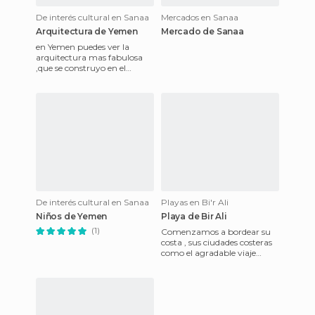
De interés cultural en Sanaa
Mercados en Sanaa
Arquitectura de Yemen
Mercado de Sanaa
en Yemen puedes ver la
arquitectura mas fabulosa
,que se construyo en el
pasado siguiendo sus
costumbres
De interés cultural en Sanaa
Playas en Bi'r Ali
Niños de Yemen
Playa de Bir Ali
(1)
Comenzamos a bordear su
costa , sus ciudades costeras
como el agradable viaje
hacia Mukalla o Hodeidah ,
ciudades mas modernas y l