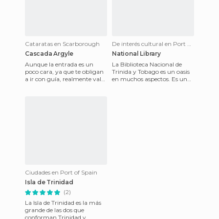
Cataratas en Scarborough
De interés cultural en Port of Spain
Cascada Argyle
National Library
Aunque la entrada es un
La Biblioteca Nacional de
poco cara, ya que te obligan
Trinida y Tobago es un oasis
a ir con guía, realmente vale
en muchos aspectos. Es un
la pena visitar estas cascadas.
lugar tranquilo y con A/C,
Están situadas
para escapar del bulli
Ciudades en Port of Spain
Isla de Trinidad
(2)
La Isla de Trinidad es la más
grande de las dos que
conforman Trinidad y