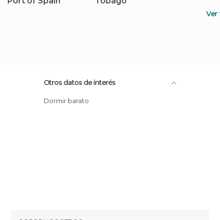
Port of Spain
Tobago
Ver
Otros datos de interés
Dormir barato