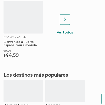
Ver todos
GetYourGuide
Bienvenido a Puerto
España: tour a medida
con un lugareño
desde
44,59
$
Los destinos más populares