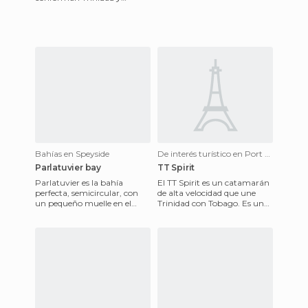
Tobago. Esta isla tienen
también una gran historia a
su
Bahías en Speyside
De interés turístico en Port of Spain
Parlatuvier bay
TT Spirit
Parlatuvier es la bahía
El TT Spirit es un catamarán
perfecta, semicircular, con
de alta velocidad que une
un pequeño muelle en el
Trinidad con Tobago. Es un
centro, y las aguas turquesas
viaje muy recomendable, ya
del caribe bañando su pl
que dura unas 3 horas