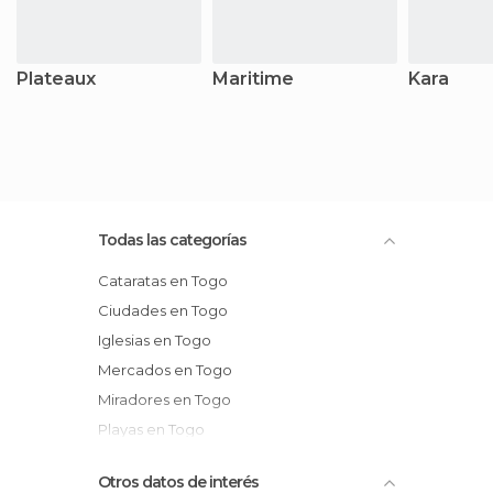
Plateaux
Maritime
Kara
Todas las categorías
Cataratas en Togo
Ciudades en Togo
Iglesias en Togo
Mercados en Togo
Miradores en Togo
Playas en Togo
Pueblos en Togo
Otros datos de interés
Senderismo en Togo