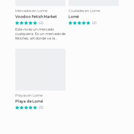
Mercados en Lome
Ciudades en Lome
Voodoo Fetish Market
Lomé
(2)
(2)
Este no es un mercado
cualquiera. Es un mercado de
fetiches, allí donde va la
gente a comprar los
ingredientes indispensables
para
Playas en Lome
Playa de Lomé
(3)