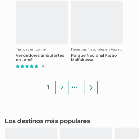
Tiendas en Lome
Reservas Naturales en Fazao Mafakassa National Park
Vendedores ambulantes
Parque Nacional Fazao
en Lomé
Malfakassa
(1)
...
1
2
Los destinos más populares