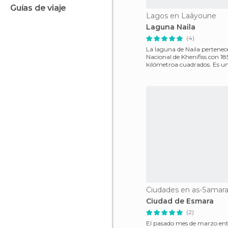
guías de viaje
Lagos en Laâyoune
Laguna Naila
(4)
La laguna de Naila pertenec
Nacional de Khenifiss con 1
kilómetroa cuadrados. Es un
natural como ningún otro,
Ciudades en as-Samar
Ciudad de Esmara
(2)
El pasado mes de marzo ent