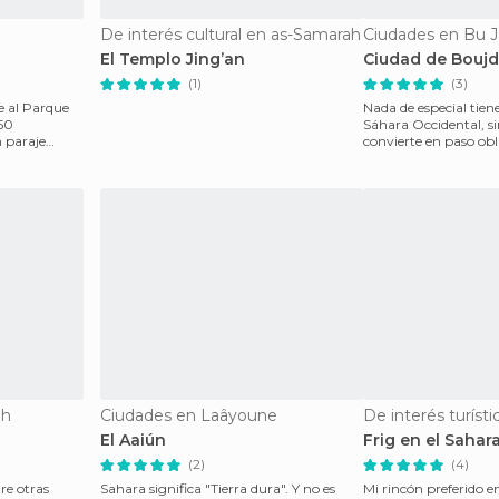
De interés cultural en as-Samarah
Ciudades en Bu J
El Templo Jing’an
Ciudad de Bouj
(1)
(3)
e al Parque
Nada de especial tiene
850
Sáhara Occidental, s
 paraje
convierte en paso obl
dirección en seguir
ah
Ciudades en Laâyoune
De interés turísti
El Aaiún
Frig en el Sahar
(2)
(4)
re otras
Sahara significa "Tierra dura". Y no es
Mi rincón preferido en