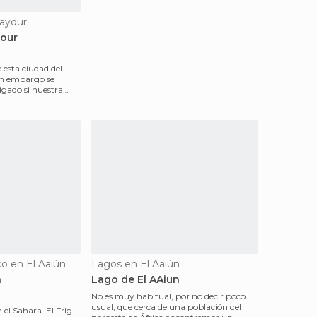
aydur
dour
 esta ciudad del
in embargo se
igado si nuestra
co en El Aaiún
Lagos en El Aaiún
a
Lago de El AAiun
No es muy habitual, por no decir poco
usual, que cerca de una población del
 el Sahara. El Frig