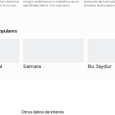
tal visitamos
ningún eufemismo ni metáfora, es un
(conjunto de haimas
n sí no nos
significado literal. Con casi ocho
Jiménez se encuentra
kilómetros cuadrad
de la nada,
opulares
l
Samara
Bu Jaydur
Otros datos de interés