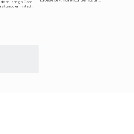
noroeste de África encontremos un
) de mi amigo Paco
paisaje tan atractiv
 situado en mitad