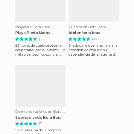
Playas en Bora Bora
Pueblos en Bora Bora
Playa Punta Matira
Atolon bora bora
(12)
(47)
22 horas de vuelo te separan
Sin duda lo que mas llama la
del paraíso ,por que existe. En
atención de esta isla su
mitad del pacífico sur y al
dependencia de la laguna de
otro lado del mundo existe
aguas cristalinas. Incluso el
una isla llama
aeropuerto se h
De interés turístico en Bora Bora
Sobrevolando Bora Bora
(1)
Sin duda una de la mejores