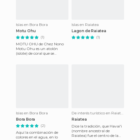
Islas en Bora Bora
Islas en Raiatea
Motu Ohu
Lagon de Raiatea
(1)
(1)
MOTU OHU de Chez Nono
Motu Ohu es un atolón
(islote) de coral que se
encuentra a una hora de
Bora Bora. Chez Nono
organiza est
Islas en Bora Bora
De interés turístico en Raiatea
Bora Bora
Raiatea
(2)
Dice la tradición, que Havai'i
(nombre ancestral de
Aquí la combinación de
Raiatea) fue el centro de la
colores en el agua, en lo