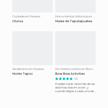
Ciudades en Raiatea
Monumentos Históricos en Raiatea
Uturoa
Marae de Taputapuatea
Senderismo en Raiatea
De interés turístico en Bora Bora
Monte Tapioi
Bora Bora Activities
(2)
Puedes hacer recorrido de las
distintas islas en avión, y
cuando llegas a cada una de
ellas es todo una aventura,
camiones, buggie