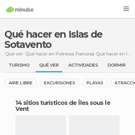
Qué hacer en Islas de
Sotavento
Qué ver
Qué hacer en Polinesia Francesa
Qué hacer
en Islas de Sotavento
TURISMO
QUÉ VER
ACTIVIDADES
DORMIR
AIRE LIBRE
EXCURSIONES
PLAYAS
ATRACCI
14 sitios turísticos de Îles sous le
Vent