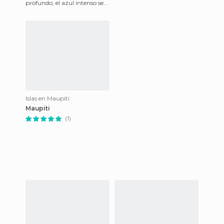
cultura maorí. Epicentro del
profundo, el azul intenso se
triángulo polinesio
combina con el verde
característico de la zona, y al
Islas en Maupiti
Maupiti
(1)