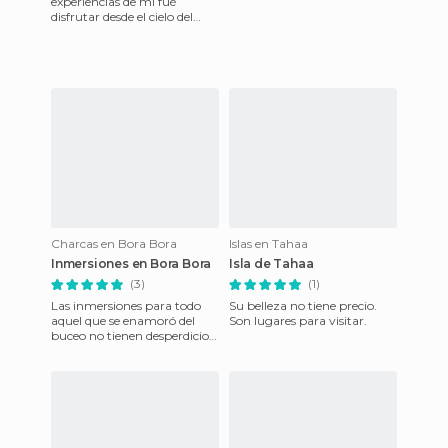
experiencias de mi fué
disfrutar desde el cielo del
mar ázul turquesa y sus
bellos arefices de coral...
Charcas en Bora Bora
Islas en Tahaa
Inmersiones en Bora Bora
Isla de Tahaa
(3)
(1)
Las inmersiones para todo
Su belleza no tiene precio.
aquel que se enamoró del
Son lugares para visitar.
buceo no tienen desperdicio,
en sus aguas cálidas vas a ver
todo tipo de peces,