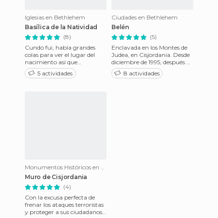
Iglesias en Bethlehem
Ciudades en Bethlehem
Basílica de la Natividad
Belén
(8)
(5)
Cundo fui, había grandes
Enclavada en los Montes de
colas para ver el lugar del
Judea, en Cisjordania. Desde
nacimiento así que
diciembre de 1995, después de
recomiendo tomárselo con
la firma del acuerdo interino
5 actividades
8 actividades
calma, ya que no hay
israelo-pales
demasiada or
Monumentos Históricos en Bethlehem
Muro de Cisjordania
(4)
Con la excusa perfecta de
frenar los ataques terroristas
y proteger a sus ciudadanos,