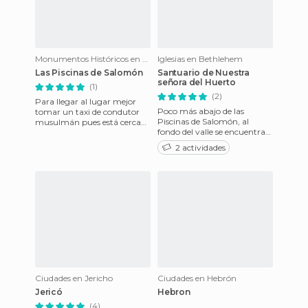
Monumentos Históricos en Bethlehem
Iglesias en Bethlehem
Las Piscinas de Salomón
Santuario de Nuestra
señora del Huerto
(1)
(2)
Para llegar al lugar mejor
Poco más abajo de las
tomar un taxi de condutor
Piscinas de Salomón, al
musulmán pues está cerca
fondo del valle se encuentra
de Belén, en Cisjordania
la población de Urtas (Ortás
(palestina). Estas 3 cister
2 actividades
ó Artás =Jardín, Huerto…),
Ciudades en Jericho
Ciudades en Hebrón
Jericó
Hebron
(4)