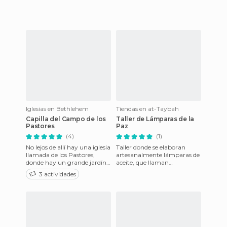
el estado de Israel lleva años
construyendo
Iglesias en Bethlehem
Tiendas en at-Taybah
Capilla del Campo de los
Taller de Lámparas de la
Pastores
Paz
(4)
(1)
No lejos de allí hay una iglesia
Taller donde se elaboran
llamada de los Pastores,
artesanalmente lámparas de
donde hay un grande jardín
aceite, que llaman
y todo está cuidadosamente
"Lámparas de la Paz" y que
3 actividades
cerrado por un mur
venden por todo el mundo a
travé