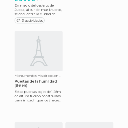
En medio del desierto de
Judea, al sur del mar Muerto,
se encuentra la ciudad de
Jericó, un vergel en medio de
3 actividades
un imponente desier
Monumentos Históricos en Bethlehem
Puertas de la humildad
(Belén)
Estas puertas bajas de 1,25m
de altura fueron construidas
para impedir que los jinetes
musulmanes entraran a
caballo a la iglesia