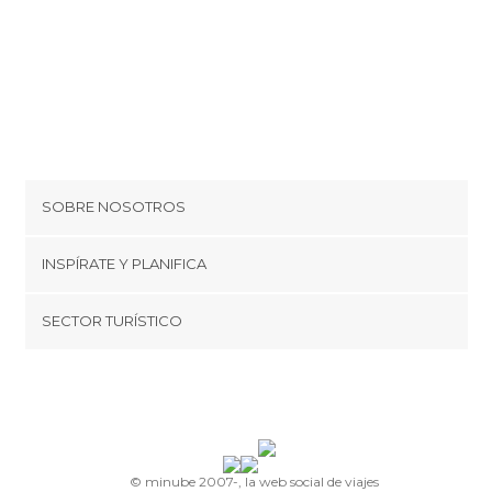
SOBRE NOSOTROS
Cookies
INSPÍRATE Y PLANIFICA
Política de privacidad
minube Tips
SECTOR TURÍSTICO
Términos y condiciones
minube Android app
Regístrate como proveedor
Quiénes somos
Promociona tu destino
Contacto
© minube 2007-, la web social de viajes
Prensa