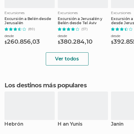
Excursiones
Excursiones
Excursiones
Excursión a Belén desde
Excursión a Jerusalén y
Excursión a 
Jerusalén
Belén desde Tel Aviv
desde Jerus
(89)
(57)
desde
desde
desde
260.856,03
380.284,10
392.85
$
$
$
Ver todos
Los destinos más populares
Hebrón
H an Yunis
Janin