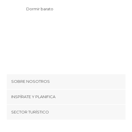
Dormir barato
SOBRE NOSOTROS
Cookies
INSPÍRATE Y PLANIFICA
Política de privacidad
minube Tips
SECTOR TURÍSTICO
Términos y condiciones
minube Android app
Regístrate como proveedor
Quiénes somos