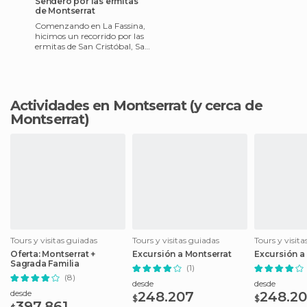
Sendero por las ermitas
de Montserrat
Comenzando en La Fassina,
hicimos un recorrido por las
ermitas de San Cristóbal, San
Jaime de Castellbell y San
Esteban de Margane
Actividades en Montserrat
(y cerca de
Montserrat)
Tours y visitas guiadas
Tours y visitas guiadas
Tours y visit
Oferta: Montserrat +
Excursión a Montserrat
Excursión a
Sagrada Familia
(1)
(8)
desde
desde
desde
248.207
248.2
$
$
397.861