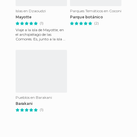
Islas en Dzaoudzi
Parques Temáticos en Coconi
Mayotte
Parque botánico
(1)
(2)
Viaje a la isla de Mayotte, en
el archipiélago de las
Comores. Es, junto a la isla de
La Reunión, un territorio
francés de ultrama
Pueblos en Barakani
Barakani
(1)