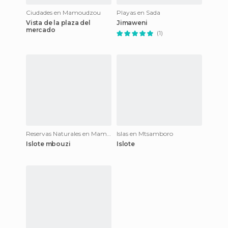
Ciudades en Mamoudzou
Playas en Sada
Vista de la plaza del
Jimaweni
mercado
(1)
Reservas Naturales en Mamoudzou
Islas en Mtsamboro
Islote mbouzi
Islote