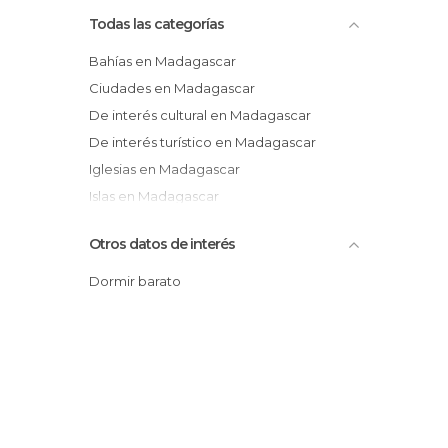
Todas las categorías
Bahías en Madagascar
Ciudades en Madagascar
De interés cultural en Madagascar
De interés turístico en Madagascar
Iglesias en Madagascar
Islas en Madagascar
Lagos en Madagascar
Otros datos de interés
Mercados en Madagascar
Miradores en Madagascar
Dormir barato
Palacios en Madagascar
Playas en Madagascar
Pueblos en Madagascar
Reservas Naturales en Madagascar
Ríos en Madagascar