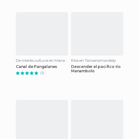
De interés cultural en Manakara
Ríos en Tsiroanomandidy
Canal de Pangalanes
Descender el pacifico río
Manambolo
(1)