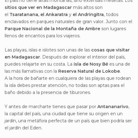
El país no tiene altas montañas, sino extensas mesetas. Los
sitios que ver en Madagascar
más altos son
el
Tsaratanana, el Ankaratra
y
el Andringitra
, todos
enclavados en parques naturales de gran valor. Junto con el
Parque Nacional de la Montaña de Ambre
son lugares
llenos de encantos para los viajeros.
Las playas, islas e islotes son unas de las
cosas que visitar
en Madagascar
. Después de explorar el interior del país,
puedes relajarte en su costa. La
isla de Nosy Bé
es una de
las más llamativas con la
Reserva Natural de Lokobe
.
A la hora de bañarte en cualquiera de las playas que rodean
la isla debes prestar atención, no todas son aptas para el
baño debido a la presencia de tiburones.
Y antes de marcharte tienes que pasar por
Antananarivo
,
la capital del país, una ciudad que tiene su origen en un
jardín, una metáfora perfecta de un país que bien podría ser
el jardín del Eden.