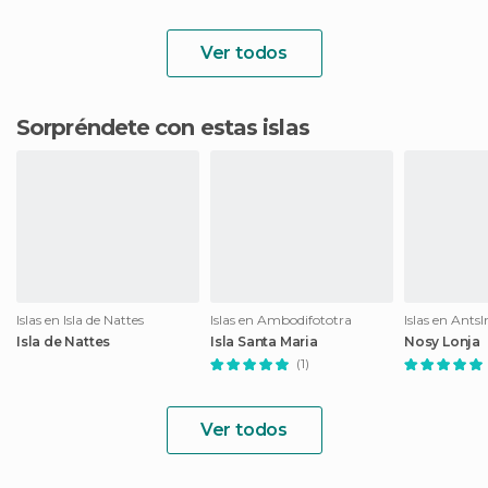
Ver todos
Sorpréndete con estas islas
Islas en Isla de Nattes
Islas en Ambodifototra
Islas en Ants
Isla de Nattes
Isla Santa Maria
Nosy Lonja
(1)
Ver todos