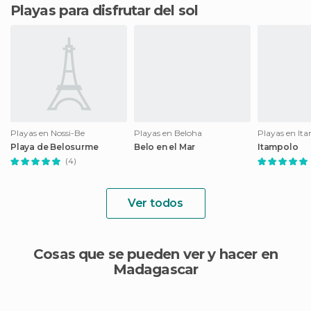
Playas para disfrutar del sol
Playas en Nossi-Be
Playas en Beloha
Playas en It
Playa de Belosurme
Belo en el Mar
Itampolo
(4)
Ver todos
Cosas que se pueden ver y hacer en
Madagascar