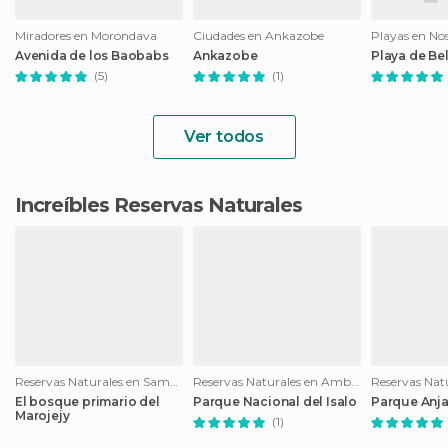
Miradores en Morondava
Ciudades en Ankazobe
Playas en No
Avenida de los Baobabs
Ankazobe
Playa de B
(5)
(1)
Ver todos
Increíbles Reservas Naturales
Reservas Naturales en Sambava
Reservas Naturales en Ambalavao
El bosque primario del
Parque Nacional del Isalo
Parque Anj
Marojejy
(1)