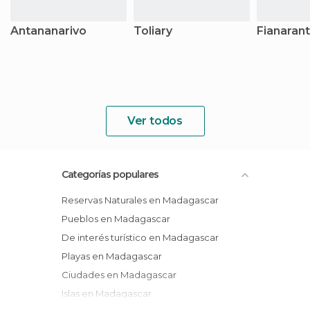
Antananarivo
Toliary
Fianaran
Ver todos
Categorías populares
Reservas Naturales en Madagascar
Pueblos en Madagascar
De interés turístico en Madagascar
Playas en Madagascar
Ciudades en Madagascar
Islas en Madagascar