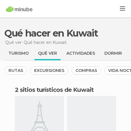
Qué hacer en Kuwait
Qué ver
Qué hacer
en Kuwait
TURISMO
QUÉ VER
ACTIVIDADES
DORMIR
RUTAS
EXCURSIONES
COMPRAS
VIDA NOC
2 sitios turísticos de Kuwait