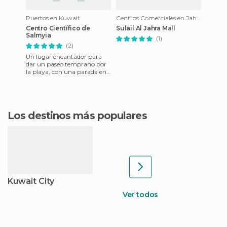
Puertos en Kuwait
Centros Comerciales en Jahra
Centro Científico de
Sulail Al Jahra Mall
Salmyia
(1)
(2)
Un lugar encantador para
dar un paseo temprano por
la playa, con una parada en
la sombra que les guste a
todos! No dude venir por
Los destinos más populares
Kuwait City
Ver todos