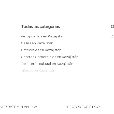
Todas las categorías
O
Aeropuertos en Kazajistán
Calles en Kazajistán
Catedrales en Kazajistán
Centros Comerciales en Kazajistán
De interés cultural en Kazajistán
Iglesias en Kazajistán
Jardines en Kazajistán
Mezquitas en Kazajistán
Monumentos Históricos en Kazajistán
Museos en Kazajistán
Palacios en Kazajistán
INSPÍRATE Y PLANIFICA
SECTOR TURÍSTICO
Plazas en Kazajistán