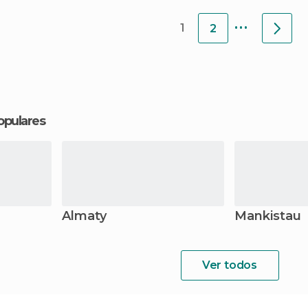
...
1
2
opulares
Almaty
Mankistau
Ver todos