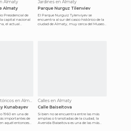
n Almaty
Jardines en Almaty
e Almaty
Parque Nurguz Tilenviev
o Presidencial de
El Parque Nurguiz Tylenviyev se
la capital nacional
encuentra al sur del casco histórico de la
na, el actual
ciudad de Almaty, muy cerca del Museo
Estatal Central d
Monumentos Históricos en Almaty
Calles en Almaty
y Kunabayev
Calle Baiseitova
ño 1960 en una de
Si bien no se encuentra entre las más
más importantes de
amplias o transitadas de la ciudad, la
 en aquél entonces
Avenida Baiseitova es una de las más
conocidas de Alm