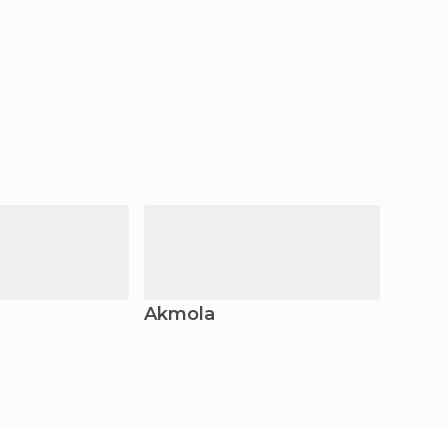
Akmola
Sout