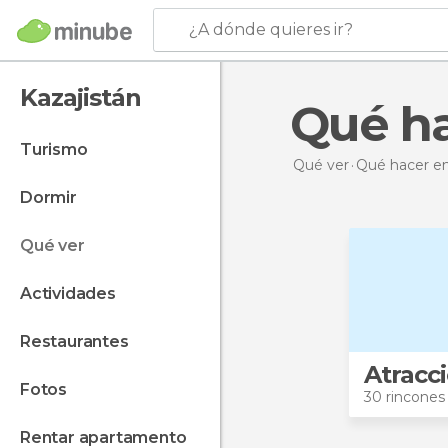
¿A dónde quieres ir?
Kazajistán
Qué h
turismo
Qué ver
Qué hacer
en
dormir
qué ver
actividades
restaurantes
Atracc
fotos
30 rincones
rentar apartamento