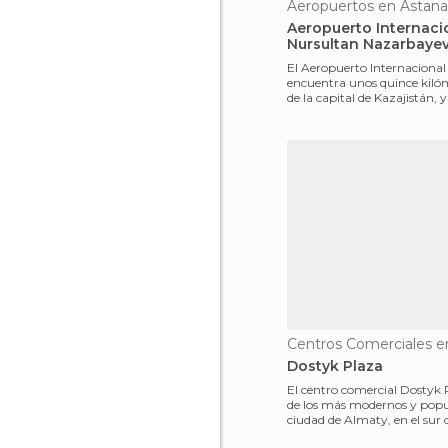
Aeropuertos en Astana
Aeropuerto Internaci
Nursultan Nazarbaye
El Aeropuerto Internacional
encuentra unos quince kilóm
de la capital de Kazajistán, y
considerado el
Centros Comerciales e
Dostyk Plaza
El centro comercial Dostyk 
de los más modernos y popul
ciudad de Almaty, en el sur 
Desde