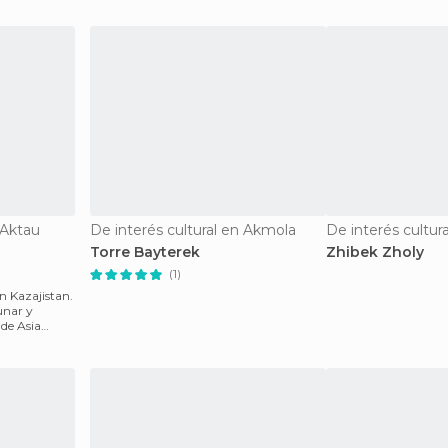
 Aktau
De interés cultural en Akmola
De interés cultur
Torre Bayterek
Zhibek Zholy
(1)
n Kazajistan.
unar y
 de Asia