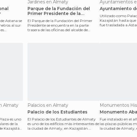
Jardines en Almaty
Ayuntamientos e
onal
Parque de la Fundación del
Ayuntamiento d
v
Primer Presidente de la
Utilizado como Palaci
República de Kazajistán
Kazajistán hasta que 
 de Astana se
El Parque de la Fundación del Primer
fue trasladada a Asta
etros al sur
Presidente se encuentra en la parte
Ayuntamiento de
 es
trasera de las oficinas del alcalde de
Almaty, en la ciud
n Almaty
Palacios en Almaty
Palacio de los Estudiantes
Monumento Aba
Plaza es uno
El Palacio de los Estudiantes de Almaty
Fue instalado en el a
ares de la
es uno de los edificios más interesantes de
las plazas públicas 
de Kazajistán.
la ciudad de Almaty, en Kazajistán.
la ciudad de Almaty,
Inaugu
capital de la