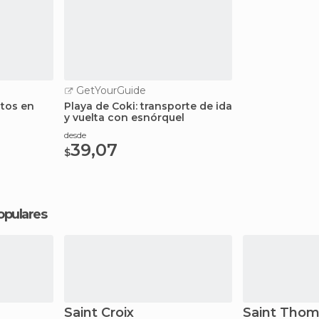
GetYourGuide
utos en
Playa de Coki: transporte de ida
y vuelta con esnórquel
desde
39,07
$
opulares
Saint Croix
Saint Tho