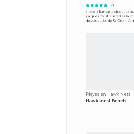
(2)
No se si llamarla ciudad o p
ya que Christiansted es la m
dos ciudades de St Croix. A
Christiansted
Playas en Hawk Nest
Hawksnest Beach