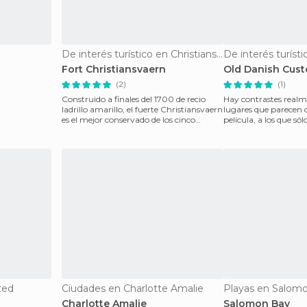
De interés turístico en Christiansted
Fort Christiansvaern
Old Danish Cus
(2)
(1)
Construido a finales del 1700 de recio
Hay contrastes real
ladrillo amarillo, el fuerte Christiansvaern
lugares que parecen 
es el mejor conservado de los cinco
película, a los que sólo
fuertes da
vestidos de épo
ted
Ciudades en Charlotte Amalie
Playas en Salom
Charlotte Amalie
Salomon Bay