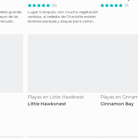
(2)
(1)
ueblo grande,
Lugar tranquilo, con mucha vegetación
ayor de las
verdosa, al rededor de Charlotte existen
 menudo
diversos parques y playas para visitar,
algunas pri
Playas en Little Hawknest
Playas en Cinna
Little Hawksnest
Cinnamon Bay