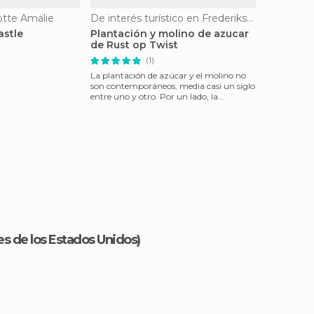
lotte Amalie
De interés turístico en Frederiksted
astle
Plantación y molino de azucar
de Rust op Twist
(1)
La plantación de azúcar y el molino no
son contemporáneos, media casi un siglo
entre uno y otro. Por un lado, la
propiedad de caña
nes de los Estados Unidos)