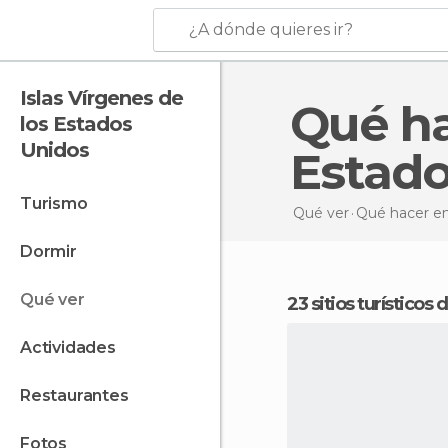
¿A dónde quieres ir?
Islas Vírgenes de
Qué hacer en Islas Vírgenes de los
los Estados
Unidos
Estado
turismo
Qué ver
Qué hacer
en
dormir
qué ver
23 sitios turístico
actividades
restaurantes
fotos