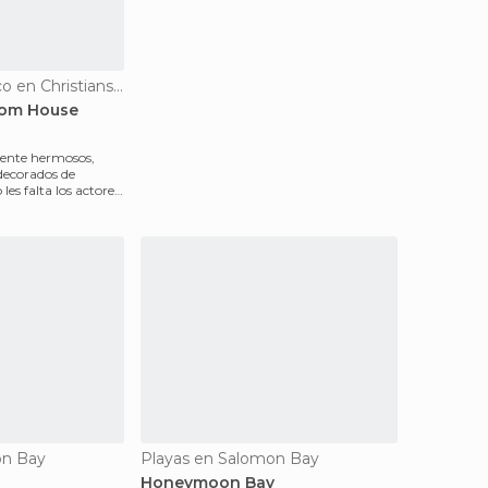
De interés turístico en Christiansted
tom House
mente hermosos,
decorados de
 les falta los actores
on Bay
Playas en Salomon Bay
Honeymoon Bay