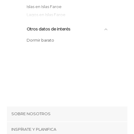
Islas en Islas Faroe
Lagos en Islas Faroe
Miradores en Islas Faroe
Otros datos de interés
Museos en Islas Faroe
Pueblos en Islas Faroe
Dormir barato
Reservas Naturales en Islas Faroe
Senderismo en Islas Faroe
SOBRE NOSOTROS
Cookies
INSPÍRATE Y PLANIFICA