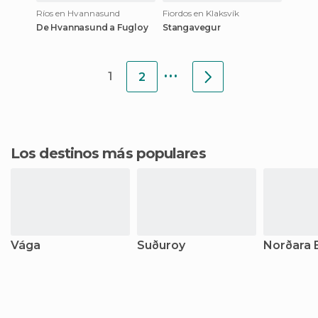
Ríos en Hvannasund
Fiordos en Klaksvík
De Hvannasund a Fugloy
Stangavegur
...
1
2
Los destinos más populares
Vága
Suðuroy
Norðara 