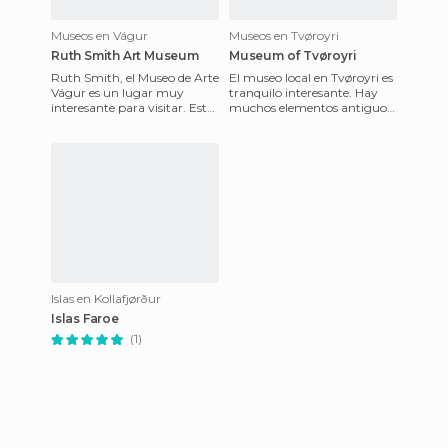
Museos en Vágur
Museos en Tvøroyri
Ruth Smith Art Museum
Museum of Tvøroyri
Ruth Smith, el Museo de Arte
El museo local en Tvøroyri es
Vágur es un lugar muy
tranquilo interesante. Hay
interesante para visitar. Está
muchos elementos antiguos
situado en la vieja escuela en
del siglo 19, algunos son de
Vágur en la parte
más edad algunos s
Islas en Kollafjørður
Islas Faroe
(1)