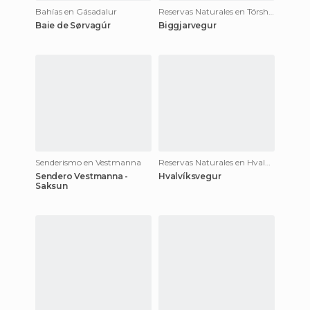
Bahías en Gásadalur
Reservas Naturales en Tórshavn
Baie de Sørvagúr
Biggjarvegur
Senderismo en Vestmanna
Reservas Naturales en Hvalvík
Sendero Vestmanna -
Hvalvíksvegur
Saksun