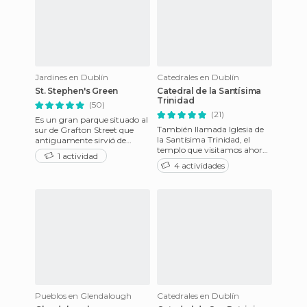
Jardines en Dublín
Catedrales en Dublín
St. Stephen's Green
Catedral de la Santísima
Trinidad
(50)
(21)
Es un gran parque situado al
También llamada Iglesia de
sur de Grafton Street que
la Santísima Trinidad, el
antiguamente sirvió de
templo que visitamos ahora
flagelaciones, apaleamientos
1 actividad
es el más viejo de Dublín, y
y ahorcamientos público
4 actividades
para mí el más hermos
Pueblos en Glendalough
Catedrales en Dublín