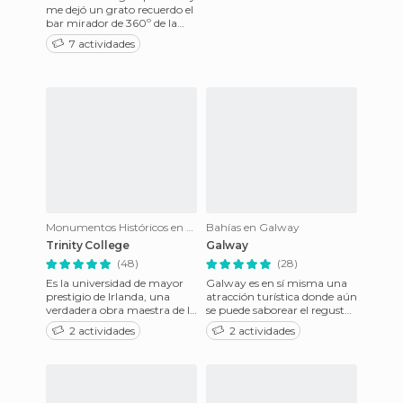
me dejó un grato recuerdo el
bar mirador de 360º de la
ciudad mientras saboreas
7 actividades
una pinta de Guinn
Monumentos Históricos en Dublín
Bahías en Galway
Trinity College
Galway
(48)
(28)
Es la universidad de mayor
Galway es en sí misma una
prestigio de Irlanda, una
atracción turística donde aún
verdadera obra maestra de la
se puede saborear el regusto
arquitectura y el paisajismo,
de la esencia irlandesa,
2 actividades
2 actividades
increíblemente con
aunque muchos se emp