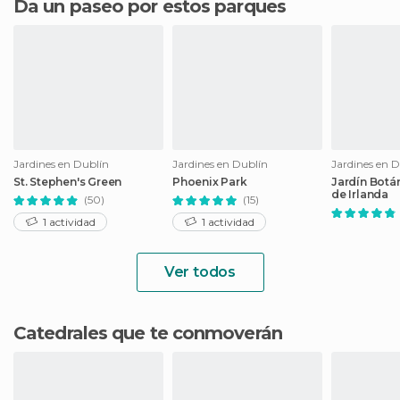
Da un paseo por estos parques
Jardines en Dublín
Jardines en Dublín
Jardines en 
St. Stephen's Green
Phoenix Park
Jardín Botá
de Irlanda
(50)
(15)
1 actividad
1 actividad
Ver todos
Catedrales que te conmoverán