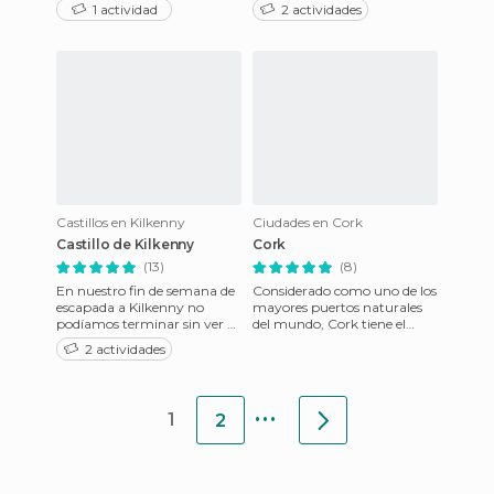
peatonal super romántico
costó 6 euros e incluía tanto
1 actividad
2 actividades
que te hace pasar del barr
la abadía como los jardines q
Castillos en Kilkenny
Ciudades en Cork
Castillo de Kilkenny
Cork
(13)
(8)
En nuestro fin de semana de
Considerado como uno de los
escapada a Kilkenny no
mayores puertos naturales
podíamos terminar sin ver el
del mundo, Cork tiene el
famoso castillo de Kilkenny.
aspecto más europeo de
2 actividades
Se encuentra sobre un
todas las ciudades de Irland
...
1
2