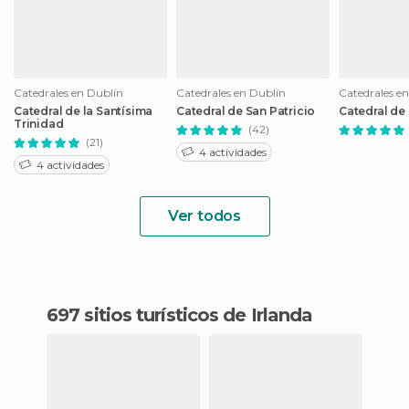
Catedrales en Dublín
Catedrales en Dublín
Catedrales e
Catedral de la Santísima
Catedral de San Patricio
Catedral de 
Trinidad
(42)
(21)
4 actividades
4 actividades
Ver todos
697 sitios turísticos de Irlanda