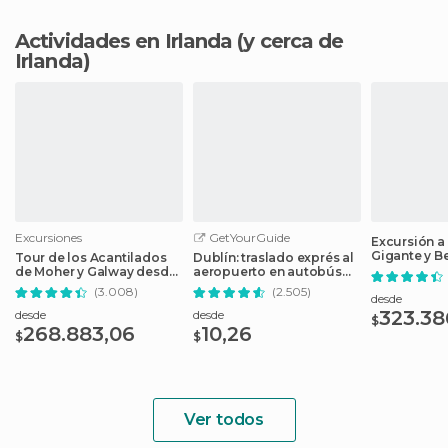
Actividades en Irlanda
(y cerca de
Irlanda)
Excursiones
GetYourGuide
Excursión a 
Gigante y B
Tour de los Acantilados
Dublín: traslado exprés al
Dublín
de Moher y Galway desde
aeropuerto en autobús
Dublín
Airlink
(3.008)
(2.505)
desde
323.38
desde
desde
$
268.883,06
10,26
$
$
Ver todos