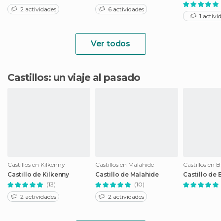
2 actividades
6 actividades
1 activi
Ver todos
Castillos: un viaje al pasado
Castillos en Kilkenny
Castillos en Malahide
Castillos en 
Castillo de Kilkenny
Castillo de Malahide
Castillo de 
(13)
(10)
2 actividades
2 actividades