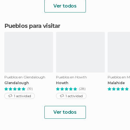
Ver todos
Pueblos para visitar
Pueblos en Glendalough
Pueblos en Howth
Pueblos en M
Glendalough
Howth
Malahide
(19)
(28)
1 actividad
1 actividad
Ver todos