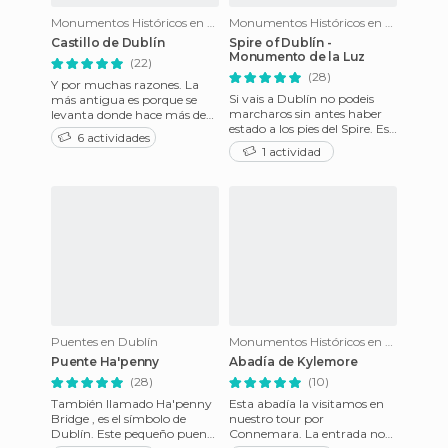
Monumentos Históricos en Dublín
Monumentos Históricos en Dublín
Castillo de Dublín
Spire of Dublín -
Monumento de la Luz
(22)
(28)
Y por muchas razones. La
Si vais a Dublín no podeis
más antigua es porque se
marcharos sin antes haber
levanta donde hace más de
estado a los pies del Spire. Es
1.000 años, antes de la época
6 actividades
un monumento que
vikinga, ya había un ase
1 actividad
consiste, básicamente, en
Puentes en Dublín
Monumentos Históricos en Clifden
Puente Ha'penny
Abadía de Kylemore
(28)
(10)
También llamado Ha'penny
Esta abadía la visitamos en
Bridge , es el símbolo de
nuestro tour por
Dublín. Este pequeño puente
Connemara. La entrada nos