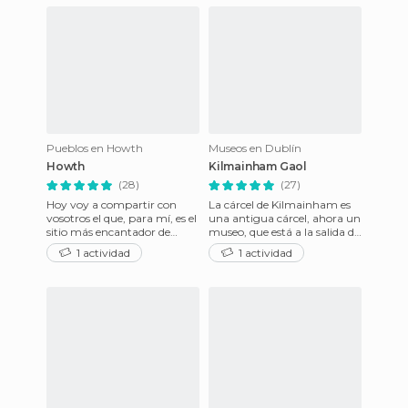
Pueblos en Howth
Museos en Dublín
Howth
Kilmainham Gaol
(28)
(27)
Hoy voy a compartir con
La cárcel de Kilmainham es
vosotros el que, para mí, es el
una antigua cárcel, ahora un
sitio más encantador de
museo, que está a la salida de
Dublín. Hay quien dice que la
Dublin, pero todavía con bus
1 actividad
1 actividad
ciudad de Dublín en
acceso en bus.