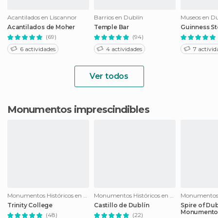
Acantilados en Liscannor
Barrios en Dublín
Museos en Du
Acantilados de Moher
Temple Bar
Guinness S
(69)
(94)
6 actividades
4 actividades
7 activid
Ver todos
Monumentos imprescindibles
Monumentos Históricos en Dublín
Monumentos Históricos en Dublín
Trinity College
Castillo de Dublín
Spire of Dub
Monumento 
(48)
(22)