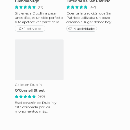
Glendalough
Catedral de San Patricio
(19)
(42)
Si vienes a Dublín a pasar
Cuenta la tradición que San
unos días, es un sitio perfecto
Patricio utilizaba un pozo
si te apetece ver parte de la
cercano al lugar donde hoy
naturaleza irlandesa pero sin
se levanta la catedral para
1 actividad
4 actividades
pegarte la
bautizar a los conve
Calles en Dublín
O'Connell Street
(40)
Es el corazón de Dublín y
está coronada por los
monumentos más
importantes de la ciudad,
como el Spire, el
monumento a Oconnell, l