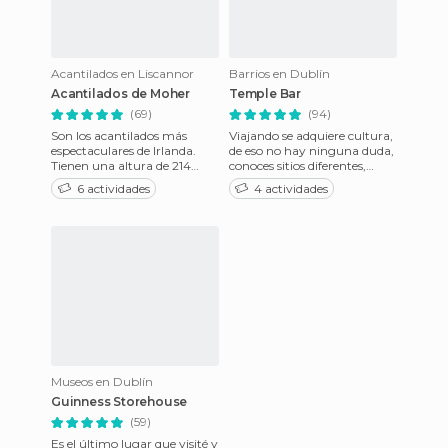
Acantilados en Liscannor
Barrios en Dublín
Acantilados de Moher
Temple Bar
(69)
(94)
Son los acantilados más
Viajando se adquiere cultura,
espectaculares de Irlanda.
de eso no hay ninguna duda,
Tienen una altura de 214
conoces sitios diferentes,
metros y 8km de longitud.
visitas sus ciudades, sus
6 actividades
4 actividades
Puedes ir tanto en coche
museos, sus monumen
com
Museos en Dublín
Guinness Storehouse
(59)
Es el último lugar que visité y