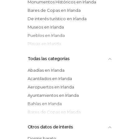
Monumentos Históricos en Irlanda
Bares de Copas en Irlanda
De interés turístico en Irlanda
Museos en Irlanda
Pueblos en Irlanda
Playas en Irlanda
Todas las categorías
Abadías en Irlanda
Acantilados en Irlanda
Aeropuertos en Irlanda
Ayuntamientos en Irlanda
Bahías en Irlanda
Bares de Copas en Irlanda
Barrios en Irlanda
Otros datos de interés
Calles en Irlanda
Carreteras en Irlanda
Dormir barato