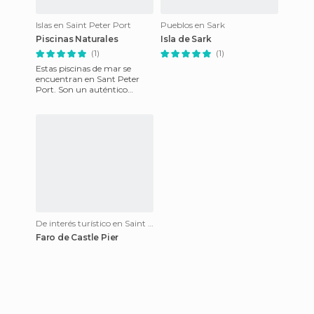
Islas en Saint Peter Port
Pueblos en Sark
Piscinas Naturales
Isla de Sark
(1)
(1)
Estas piscinas de mar se
encuentran en Sant Peter
Port. Son un auténtico
disfrute, para ir, sobre todo
en familia y con niños. Las
De interés turístico en Saint Peter Port
Faro de Castle Pier