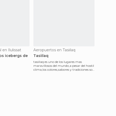
 en Ilulissat
Aeropuertos en Tasiilaq
los icebergs de
Tasiilaq
tasiilaq es uno de los lugares mas
maravillosos del mundo,a pesar del hostil
clima,los colores,sabores y tradiciones son
de ensueñ