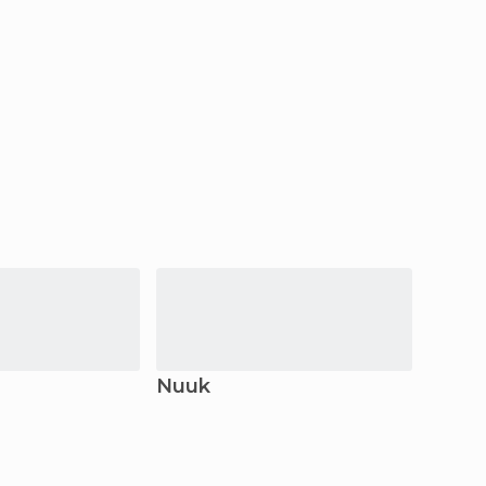
Nuuk
Qaan