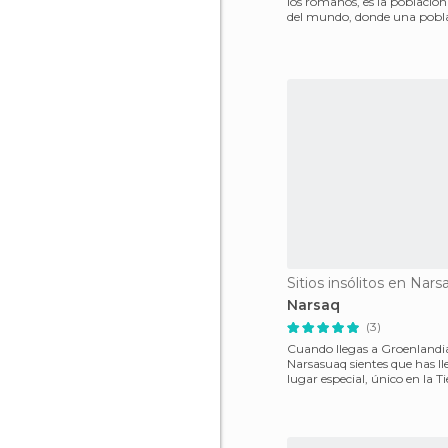
los romanos, es la población
del mundo, donde una pobl
auténticos esquim
Sitios insólitos en Nars
Narsaq
(3)
Cuando llegas a Groenlandi
Narsasuaq sientes que has l
lugar especial, único en la Tierra. Y
el avión qu