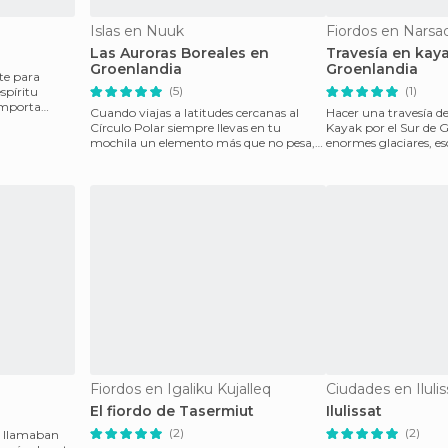
Islas en Nuuk
Fiordos en Narsa
Las Auroras Boreales en
Travesía en kaya
Groenlandia
Groenlandia
te para
(5)
(1)
spíritu
 importa
Cuando viajas a latitudes cercanas al
Hacer una travesía de
Círculo Polar siempre llevas en tu
Kayak por el Sur de G
mochila un elemento más que no pesa,
enormes glaciares, 
de esos que te empuj
únicamente el murm
Fiordos en Igaliku Kujalleq
Ciudades en Ilulis
El fiordo de Tasermiut
Ilulissat
(2)
(2)
a llamaban