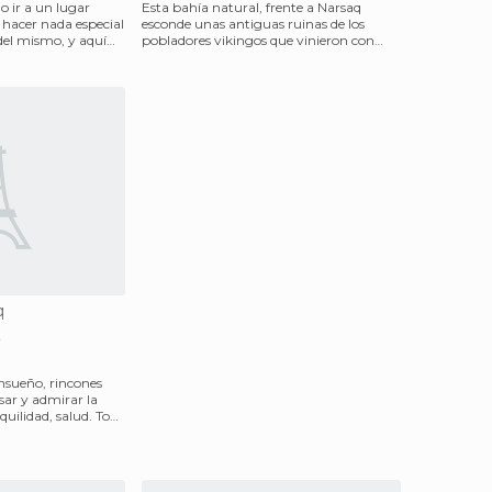
o ir a un lugar
Esta bahía natural, frente a Narsaq
 hacer nada especial
esconde unas antiguas ruinas de los
del mismo, y aquí
pobladores vikingos que vinieron con
Erik El Rojo. Lo ance
q
t
nsueño, rincones
sar y admirar la
quilidad, salud. Todo