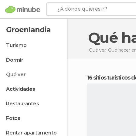
¿A dónde quieres ir?
Groenlandia
Qué h
turismo
Qué ver
Qué hacer
en
dormir
qué ver
16 sitios turísticos
actividades
restaurantes
fotos
rentar apartamento