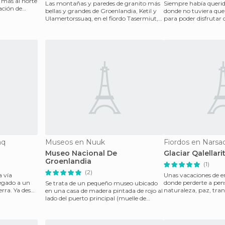
 más al norte
Las montañas y paredes de granito más
Siempre había querid
ación de
bellas y grandes de Groenlandia, Ketil y
donde no tuviera que
Ulamertorssuaq, en el fiordo Tasermiut,
para poder disfrutar 
considerado
simplemente co
aq
Museos en Nuuk
Fiordos en Narsa
Museo Nacional De
Glaciar Qalellari
Groenlandia
(1)
(2)
a vía
Unas vacaciones de e
legado a un
donde perderte a pen
Se trata de un pequeño museo ubicado
a desde
naturaleza, paz, tran
en una casa de madera pintada de rojo al
esto y mucho
lado del puerto principal (muelle de
madera). Se com