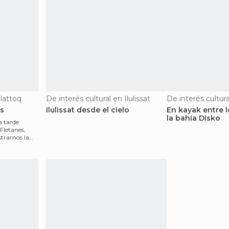
ilattoq
De interés cultural en Ilulissat
De interés cultural
s
Ilulissat desde el cielo
En kayak entre 
la bahía Disko
a tarde
letanes,
trarnos la