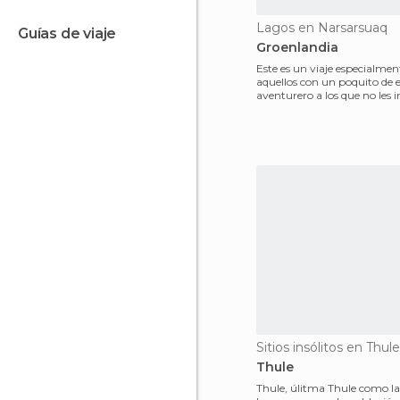
Lagos en Narsarsuaq
guías de viaje
Groenlandia
Este es un viaje especialmen
aquellos con un poquito de e
aventurero a los que no les
pasar pequeñas incomod
Sitios insólitos en Thule
Thule
Thule, úlitma Thule como l