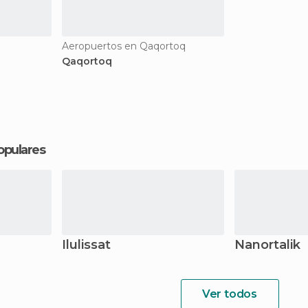
Aeropuertos en Qaqortoq
Qaqortoq
opulares
Ilulissat
Nanortalik
Ver todos