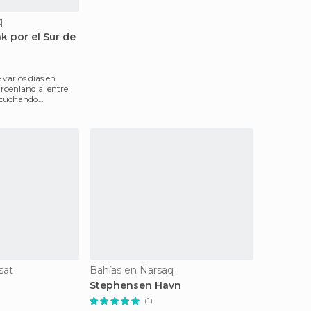
q
k por el Sur de
 varios días en
roenlandia, entre
escuchando
ullo q
sat
Bahías en Narsaq
Stephensen Havn
(1)